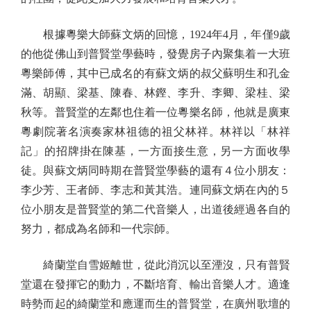
根據粵樂大師蘇文炳的回憶，1924年4月，年僅9歲
的他從佛山到普賢堂學藝時，發覺房子內聚集着一大班
粵樂師傅，其中已成名的有蘇文炳的叔父蘇明生和孔金
滿、胡顯、梁基、陳春、林鏗、李升、李卿、梁桂、梁
秋等。普賢堂的左鄰也住着一位粵樂名師，他就是廣東
粵劇院著名演奏家林祖德的祖父林祥。林祥以「林祥
記」的招牌掛在陳基，一方面接生意，另一方面收學
徒。與蘇文炳同時期在普賢堂學藝的還有４位小朋友：
李少芳、王者師、李志和黃其浩。連同蘇文炳在內的５
位小朋友是普賢堂的第二代音樂人，出道後經過各自的
努力，都成為名師和一代宗師。
綺蘭堂自雪姬離世，從此消沉以至湮沒，只有普賢
堂還在發揮它的動力，不斷培育、輸出音樂人才。適逢
時勢而起的綺蘭堂和應運而生的普賢堂，在廣州歌壇的