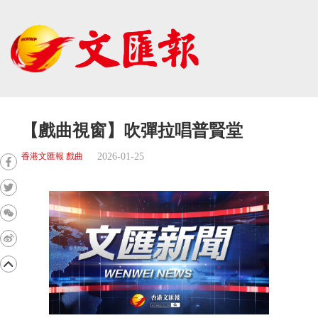
【戲曲視窗】吹彈拉唱普賢堂
2026-01-25
香港文匯報 戲曲