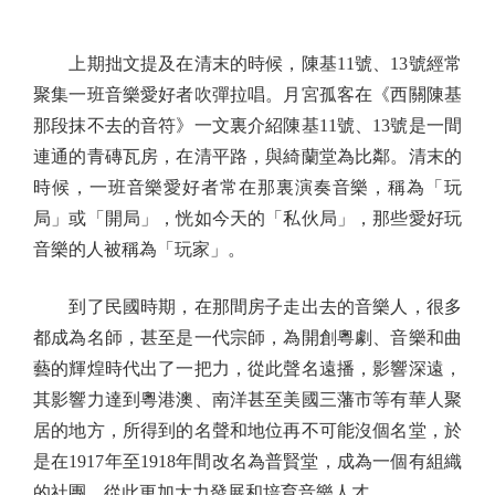
上期拙文提及在清末的時候，陳基11號、13號經常
聚集一班音樂愛好者吹彈拉唱。月宮孤客在《西關陳基
那段抹不去的音符》一文裏介紹陳基11號、13號是一間
連通的青磚瓦房，在清平路，與綺蘭堂為比鄰。清末的
時候，一班音樂愛好者常在那裏演奏音樂，稱為「玩
局」或「開局」，恍如今天的「私伙局」，那些愛好玩
音樂的人被稱為「玩家」。
到了民國時期，在那間房子走出去的音樂人，很多
都成為名師，甚至是一代宗師，為開創粵劇、音樂和曲
藝的輝煌時代出了一把力，從此聲名遠播，影響深遠，
其影響力達到粵港澳、南洋甚至美國三藩市等有華人聚
居的地方，所得到的名聲和地位再不可能沒個名堂，於
是在1917年至1918年間改名為普賢堂，成為一個有組織
的社團，從此更加大力發展和培育音樂人才。