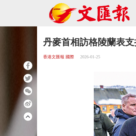
丹麥首相訪格陵蘭表支
香港文匯報 國際
2026-01-25