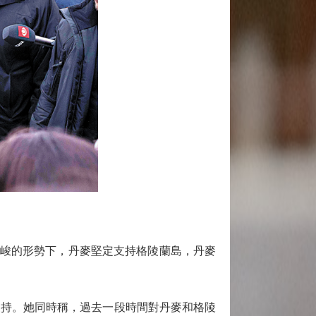
嚴峻的形勢下，丹麥堅定支持格陵蘭島，丹麥
持。她同時稱，過去一段時間對丹麥和格陵