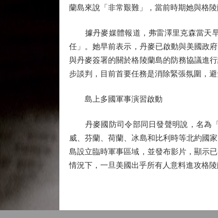
蘭島來說「非常艱難」，當前時期她與格陵
據丹麥媒體報道，弗雷澤里克森當天早上
任」。她早前表示，丹麥已啟動與美國政府
與丹麥簽署的關於格陵蘭島的防務協議進行
步談判，目前首要任務是消除緊張氛圍，避
島上多國軍事演習啟動
丹麥國防司令部同日發聲明說，名為「北
威、芬蘭、荷蘭、冰島和比利時等北約國家
島設立臨時軍事區域，並發布影片，顯示已
情況下，一旦美國出乎所有人意料進攻格陵