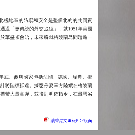
北極地區的防禦和安全是整個北約的共同責
過「更傳統的外交途徑」，就1951年美國
已於華盛頓會晤，未來將就格陵蘭島問題進一
年底。參與國家包括法國、德國、瑞典、挪
預計將陸續抵達。據悉丹麥軍方陸續在格陵蘭
兵攜帶大量實彈，並接到明確指令，在最惡劣
讀香港文匯報PDF版面