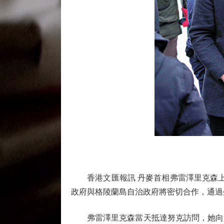
香港文匯報訊 丹麥首相弗雷澤里克森上周
政府與格陵蘭島自治政府將密切合作，通過
弗雷澤里克森當天抵達努克訪問，她向媒