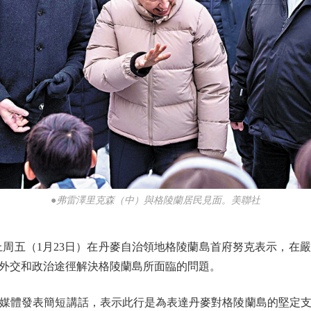
●弗雷澤里克森（中）與格陵蘭居民見面。美聯社
五（1月23日）在丹麥自治領地格陵蘭島首府努克表示，在
外交和政治途徑解決格陵蘭島所面臨的問題。
體發表簡短講話，表示此行是為表達丹麥對格陵蘭島的堅定支