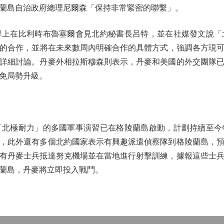
蘭島自治政府總理尼爾森「保持非常緊密的聯繫」。
在比利時布魯塞爾會見北約秘書長呂特，並在社媒發文說「
的合作，並將在未來數周內明確合作的具體方式，強調各方現可通
詳細討論。丹麥外相拉斯穆森則表示，丹麥和美國的外交團隊
免局勢升級。
極耐力」的多國軍事演習已在格陵蘭島啟動，計劃持續至今
，此外還有多個北約國家表示有興趣派遣偵察隊到格陵蘭島，
有丹麥士兵抵達努克機場並在當地進行射擊訓練，據報這些士
蘭島，丹麥將立即投入戰鬥。