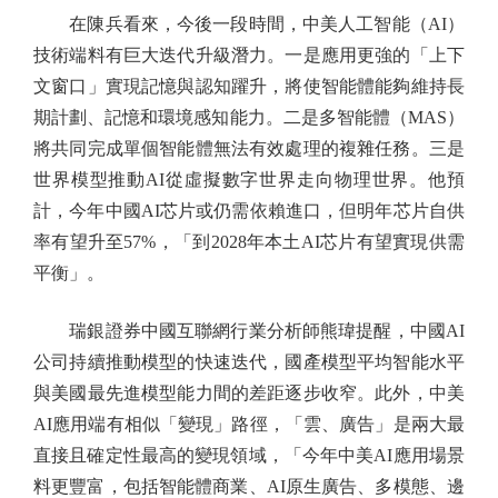
在陳兵看來，今後一段時間，中美人工智能（AI）
技術端料有巨大迭代升級潛力。一是應用更強的「上下
文窗口」實現記憶與認知躍升，將使智能體能夠維持長
期計劃、記憶和環境感知能力。二是多智能體（MAS）
將共同完成單個智能體無法有效處理的複雜任務。三是
世界模型推動AI從虛擬數字世界走向物理世界。他預
計，今年中國AI芯片或仍需依賴進口，但明年芯片自供
率有望升至57%，「到2028年本土AI芯片有望實現供需
平衡」。
瑞銀證券中國互聯網行業分析師熊瑋提醒，中國AI
公司持續推動模型的快速迭代，國產模型平均智能水平
與美國最先進模型能力間的差距逐步收窄。此外，中美
AI應用端有相似「變現」路徑，「雲、廣告」是兩大最
直接且確定性最高的變現領域，「今年中美AI應用場景
料更豐富，包括智能體商業、AI原生廣告、多模態、邊