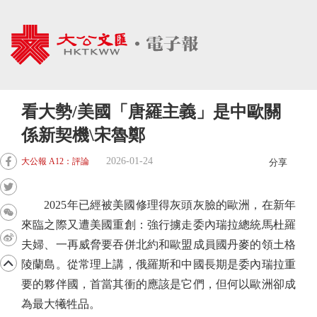
看大勢/美國「唐羅主義」是中歐關
係新契機\宋魯鄭
2026-01-24
大公報 A12：評論
分享
2025年已經被美國修理得灰頭灰臉的歐洲，在新年
來臨之際又遭美國重創：強行擄走委內瑞拉總統馬杜羅
夫婦、一再威脅要吞併北約和歐盟成員國丹麥的領土格
陵蘭島。從常理上講，俄羅斯和中國長期是委內瑞拉重
要的夥伴國，首當其衝的應該是它們，但何以歐洲卻成
為最大犧牲品。