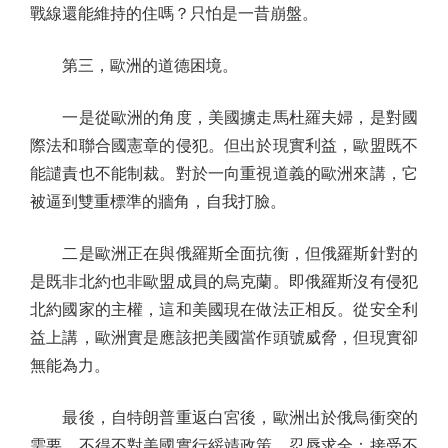
戰線還能維持的住嗎？只怕是一昔崩盤。
第三，歐洲的道德困境。
一是從歐洲的角度，美國擄走馬杜羅夫婦，是對國
際法和聯合國憲章的侵犯。但出於現實利益，歐盟既不
能譴責也不能制裁。對於一向重視道義的歐洲來講，它
被逼到雙重標準的牆角，自我打臉。
二是歐洲正在與俄羅斯全面抗衡，但俄羅斯針對的
是既非北約也非歐盟成員的烏克蘭。即俄羅斯沒有侵犯
北約國家的主權，這和美國現在做法正相反。從安全利
益上講，歐洲實是應該把美國當作頭號威脅，但現實卻
無能為力。
最後，自特朗普重返白宮後，歐洲出於俄烏衝突的
需要，不得不對美國實行綏靖政策，忍辱求全：接受不