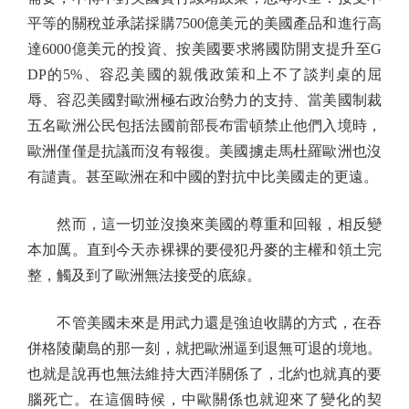
平等的關稅並承諾採購7500億美元的美國產品和進行高
達6000億美元的投資、按美國要求將國防開支提升至G
DP的5%、容忍美國的親俄政策和上不了談判桌的屈
辱、容忍美國對歐洲極右政治勢力的支持、當美國制裁
五名歐洲公民包括法國前部長布雷頓禁止他們入境時，
歐洲僅僅是抗議而沒有報復。美國擄走馬杜羅歐洲也沒
有譴責。甚至歐洲在和中國的對抗中比美國走的更遠。
然而，這一切並沒換來美國的尊重和回報，相反變
本加厲。直到今天赤裸裸的要侵犯丹麥的主權和領土完
整，觸及到了歐洲無法接受的底線。
不管美國未來是用武力還是強迫收購的方式，在吞
併格陵蘭島的那一刻，就把歐洲逼到退無可退的境地。
也就是說再也無法維持大西洋關係了，北約也就真的要
腦死亡。在這個時候，中歐關係也就迎來了變化的契