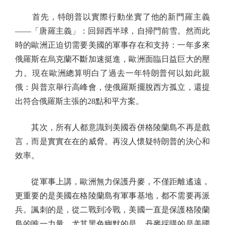
首先，特朗普以實際行動坐實了他的新門羅主義
——「唐羅主義」：回歸西半球，自掃門前雪。然而此
時的歐洲正迫切需要美國的軍事存在和支持：一年多來
俄羅斯在烏克蘭不斷加速挺進，歐洲面臨日益巨大的壓
力。現在歐洲總算明白了過去一年特朗普何以如此親
俄：與普京舉行高峰會，使俄羅斯擺脫西方孤立，還提
出符合俄羅斯主張的28點和平方案。
其次，所有人都意識到美國吞併格陵蘭島不再是戲
言，而是實實在在的威脅。再沒人懷疑特朗普的決心和
效率。
從軍事上講，歐洲無力保護丹麥，不僅距離遙遠，
更重要的是美國在格陵蘭島有軍事基地，都不需要再派
兵。諷刺的是，從二戰到冷戰，美國一直是保護格陵蘭
島的唯一力量。尤其黑色幽默的是，丹麥採購的是美國