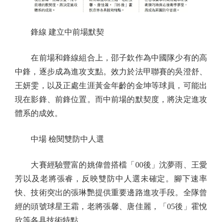
鋒線 建立中前場默契
在前場和鋒線組合上，邵子欽作為中國隊少有的高
中鋒，逐步成為進攻支點。效力於法甲聯賽的吳澄舒、
王妍雯，以及正處生涯黃金年齡的金坤等球員，可能出
現在影鋒、前鋒位置。而中前場的默契度，將決定進攻
體系的成效。
中場 檢閱雙防中人選
大賽經驗豐富的姚偉曾搭檔「00後」沈夢雨、王愛
芳以及老將張睿，反映雙防中人選未確定。腳下速率
快、技術突出的張琳艷提供重要邊路進攻手段。全隊曾
經的頭號球星王霜，老將張馨、唐佳麗，「05後」霍悅
欣等各具技術特點。