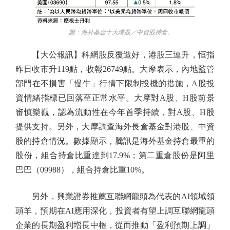
圖：海外基金十大港股／中資股持倉。
【大公報訊】科網股反覆造好，港股三連升，恒指
昨日收市升119點，收報26749點。大摩表示，內地監管
部門在不損害「慢牛」行情下限制投機的措施，A股投
資情緒指標已回落至正常水平。大摩對A股、H股前景
審慎樂觀，認為流動性在今年首季持續，對A股、H股
提供支持。另外，大摩調查海外長倉基金對港股、中資
股的持倉情況。數據顯示，騰訊是海外基金持倉最重的
股份，組合持倉比重達到17.9%；第二重倉股份是阿里
巴巴（09988），組合持倉比重10%。
另外，興業證券推薦互聯網龍頭為代表的AI領域領
頭羊，預期在AI應用深化，投資者有望上調互聯網龍頭
企業的長期盈利增長中樞，從而推動「盈利預期上調」