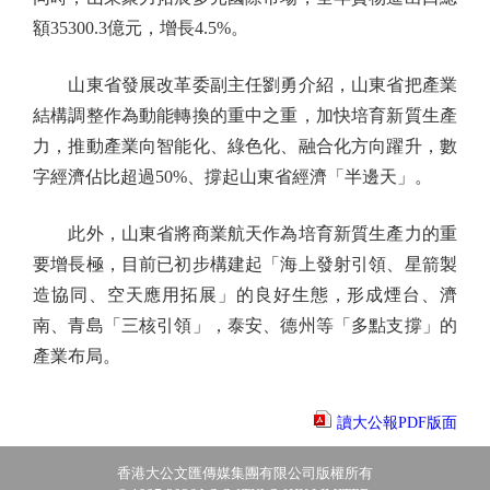
額35300.3億元，增長4.5%。
山東省發展改革委副主任劉勇介紹，山東省把產業
結構調整作為動能轉換的重中之重，加快培育新質生產
力，推動產業向智能化、綠色化、融合化方向躍升，數
字經濟佔比超過50%、撐起山東省經濟「半邊天」。
此外，山東省將商業航天作為培育新質生產力的重
要增長極，目前已初步構建起「海上發射引領、星箭製
造協同、空天應用拓展」的良好生態，形成煙台、濟
南、青島「三核引領」，泰安、德州等「多點支撐」的
產業布局。
讀大公報PDF版面
香港大公文匯傳媒集團有限公司版權所有