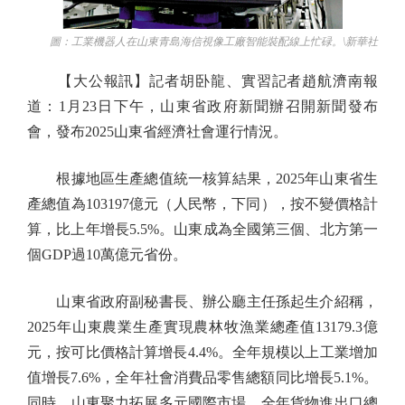
圖：工業機器人在山東青島海信視像工廠智能裝配線上忙碌。\新華社
【大公報訊】記者胡卧龍、實習記者趙航濟南報
道：1月23日下午，山東省政府新聞辦召開新聞發布
會，發布2025山東省經濟社會運行情況。
根據地區生產總值統一核算結果，2025年山東省生
產總值為103197億元（人民幣，下同），按不變價格計
算，比上年增長5.5%。山東成為全國第三個、北方第一
個GDP過10萬億元省份。
山東省政府副秘書長、辦公廳主任孫起生介紹稱，
2025年山東農業生產實現農林牧漁業總產值13179.3億
元，按可比價格計算增長4.4%。全年規模以上工業增加
值增長7.6%，全年社會消費品零售總額同比增長5.1%。
同時，山東聚力拓展多元國際市場，全年貨物進出口總