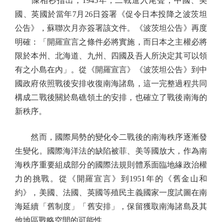
陳相秒指出，1945年，二戰進入尾聲，中國、美
國、英國於當年7月26日簽署《促令日本投降之波茨坦
公告》，蘇聯次月亦簽署該文件。《波茨坦公告》再度
明確：「開羅宣言之條件必將實施，而日本之主權必將
限於本州、北海道、九州、四國及吾人所決定其可以領
有之小島在內」。從《開羅宣言》《波茨坦公告》到中
國政府依照戰後安排收復南海諸島，這一完整過程共同
構成二戰後關於島礁領土的安排，也確立了戰後南海的
新秩序。
然而，國際局勢的變化令二戰後的南海秩序逐漸發
生變化。國際海洋法的缺陷被菲、美等國放大，作為南
海秩序重要組成部分的國際法規則體系面臨地緣政治權
力的挑戰。從《開羅宣言》到1951年的《舊金山和
約》，美國、法國、英國等殖民主義國家一度試圖在南
海延續「舊制度」「舊安排」，保留獲取南海諸島及其
他地區戰略空間的可能性。