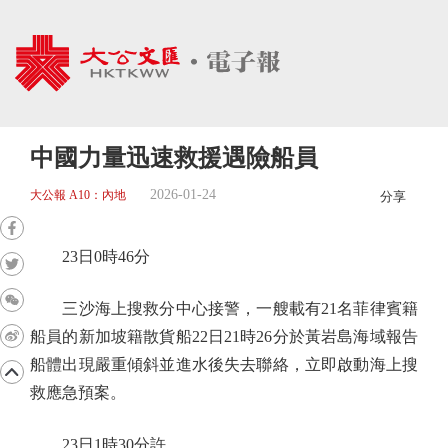
中國力量迅速救援遇險船員
2026-01-24
大公報 A10：內地
分享
23日0時46分
三沙海上搜救分中心接警，一艘載有21名菲律賓籍
船員的新加坡籍散貨船22日21時26分於黃岩島海域報告
船體出現嚴重傾斜並進水後失去聯絡，立即啟動海上搜
救應急預案。
23日1時30分許