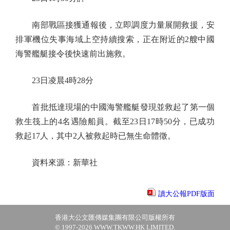
南部戰區接獲通報後，立即調度力量展開救援，安
排軍機位失事海域上空持續搜索，正在附近的2艘中國
海警艦艇接令後快速前出施救。
23日凌晨4時28分
首批抵達現場的中國海警艦艇發現並救起了第一個
救生筏上的4名遇險船員。截至23日17時50分，已成功
救起17人，其中2人被救起時已無生命體徵。
資料來源：新華社
讀大公報PDF版面
香港大公文匯傳媒集團有限公司版權所有
© 1997-2026 WWW.TKWW.HK LIMITED.