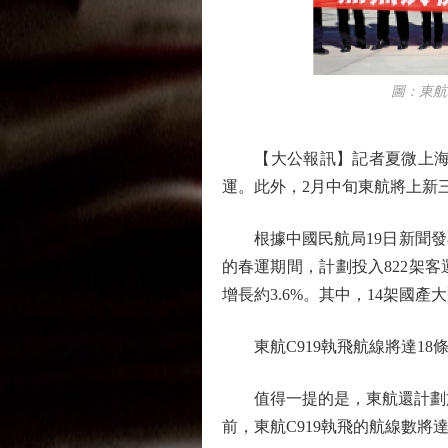
圖：東航14
【大公報訊】記者夏微上海報道
運。此外，2月中旬東航將上新三
根據中國民航局19日新聞發布
的春運期間，計劃投入822架客運
增長約3.6%。其中，14架國產大
東航C919執飛航線將達18
值得一提的是，東航還計劃於2
前，東航C919執飛的航線數將達