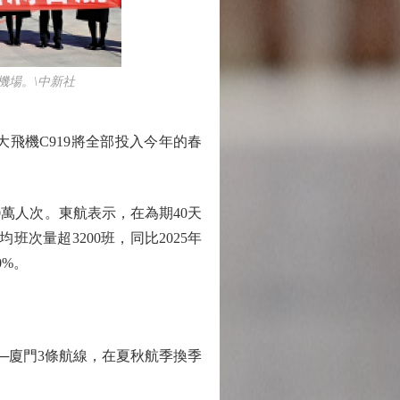
機場。\中新社
飛機C919將全部投入今年的春
萬人次。東航表示，在為期40天
班次量超3200班，同比2025年
0%。
─廈門3條航線，在夏秋航季換季