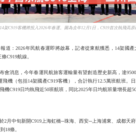
架C919客機將投入2026年春運。圖為去年12月1日，C919首次執飛高原
：2026年民航春運即將啟幕，記者從東航獲悉，14架國產大
條C919航線。
會消息，今年春運民航旅客運輸量有望創造歷史新高，達9500
飛機（包括14架國產C919客機），合計執行12.5萬班航班。日均
飛機C919日均執飛近50班航班，同比2025年日均航班量增長超5
條
月中旬新開C919上海虹橋─珠海、西安─上海浦東、成都天府
到18條。