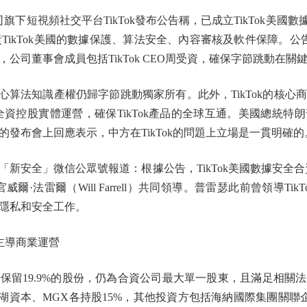
短視頻社交平台TikTok發布公告稱，已成立TikTok美國數據
 LLC），負責TikTok美國的數據保護、算法安全、內容審核及軟件保障
公司董事會成員包括TikTok CEO周受資，確保字節跳動在關
心算法知識產權仍歸字節跳動獨家所有。此外，TikTok的核
全資控股實體運營，確保TikTok產品的全球互通。美國總統
的發布會上回應表示，中方在TikTok的問題上立場是一貫明確的
安全」微信公眾號報道：根據公告，TikTok美國數據安全合
安全官威爾·法雷爾（Will Farrell）共同領導。普雷瑟此前曾領導
隱私和安全工作。
主導商業運營
19.9%的股份，仍為合資公司最大單一股東，且滿足相關
湖資本、MGX各持股15%，其他投資方包括海納國際集團關聯企業V