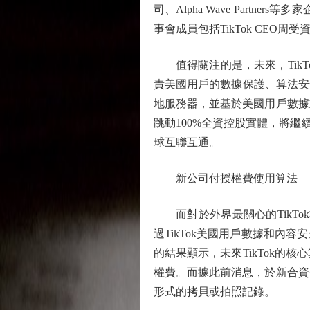
司、Alpha Wave Par
事會成員包括TikTok CEO
值得關注的是，未來，TikTo
責美國用戶的數據保護、算法安
地服務器，並基於美國用戶數據
跳動100%全資控股實體，將繼續
球互聯互通。
新公司付授權費使用算法
而對於外界最關心的TikTo
過TikTok美國用戶數據和內
的結果顯示，未來TikTok
權費。而據此前消息，於新合資
形式的拷貝或拍照記錄。