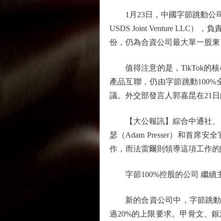
1月23日，中國字節跳動公司旗下
USDS Joint Venture
份，仍為合資公司最大單一股東，
值得注意的是，TikTok的核
產品互聯，仍由字節跳動100%
議。外交部發言人郭嘉昆在21日
【大公報訊】綜合中通社、「新
瑟（Adam Presser）和首席
作，而法雷爾則領導這項工作的
字節100%控股的公司 繼續
新的合資公司中，字節跳動保留
過20%的上限要求。甲骨文、銀