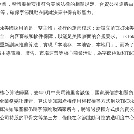
tners等多家企業，整體股權安排符合美國法律的相關規定。合資公司
周受資等，確保字節跳動在關鍵決策中保有影響力。
k美國採用的是「雙主體」並行的運營模式：新設立的TikTo
全、內容審核和軟件保障，以滿足美國層面的合規要求。TikTo
重新訓練推薦算法，實現「本地存、本地管、本地用」。而為
主導電商、廣告、市場運營等核心商業活動，為字節跳動和TikTo
k核心算法歸屬，去年9月中美馬德里會談後，國家網信辦相關
容安全業務委託運營、算法等知識產權使用權授權等方式解決TikT
的核心算法知識產權仍歸字節跳動獨家所有，將通過授權方式供合資
公司持股的甲骨文等第三方，僅能在字節跳動可控的透明度中