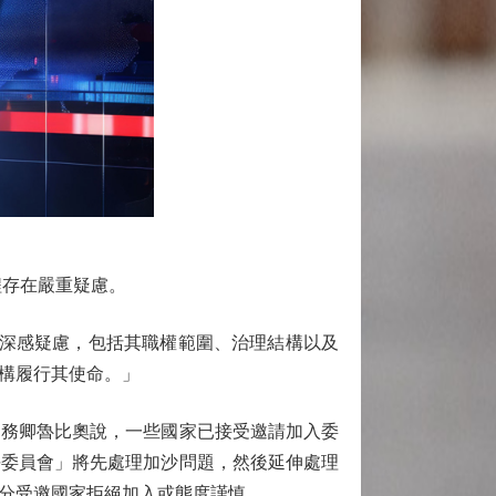
存在嚴重疑慮。
深感疑慮，包括其職權範圍、治理結構以及
構履行其使命。」
務卿魯比奧說，一些國家已接受邀請加入委
平委員會」將先處理加沙問題，然後延伸處理
分受邀國家拒絕加入或態度謹慎。