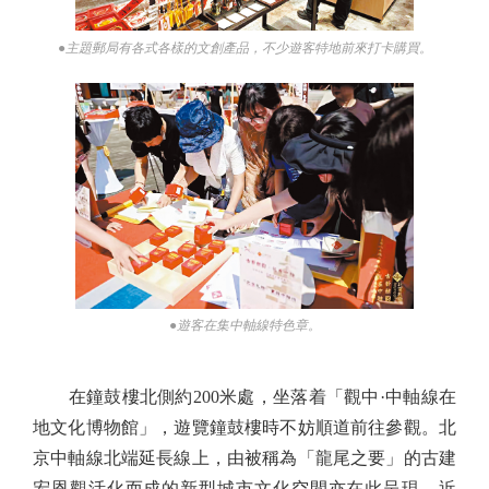
●主題郵局有各式各樣的文創產品，不少遊客特地前來打卡購買。
●遊客在集中軸線特色章。
在鐘鼓樓北側約200米處，坐落着「觀中·中軸線在
地文化博物館」，遊覽鐘鼓樓時不妨順道前往參觀。北
京中軸線北端延長線上，由被稱為「龍尾之要」的古建
宏恩觀活化而成的新型城市文化空間亦在此呈現。近