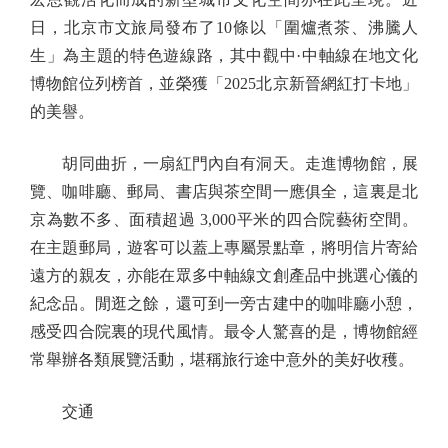
日，北京市文旅局發布了10條以「圍爐煮茶、沸騰人
生」為主題的特色遊線路，其中觀中·中軸線在地文化
博物館位列榜首，並榮獲「2025北京新晉網紅打卡地」
的美譽。
胡同曲折，一扇紅門內自有洞天。走進博物館，展
覽、咖啡廳、郵局、書店與茶空間一應俱全，這裏是北
京為數不多、面積超過 3,000平米的四合院藝術空間。
在主題郵局，遊客可以蓋上專屬景點章，將明信片寄給
遠方的親友，亦能在眾多中軸線文創產品中挑選心儀的
紀念品。閒逛之餘，還可到一旁古建中的咖啡廳小憩，
感受四合院裏的現代風情。最令人驚喜的是，博物館經
常舉辦各類展覽活動，堪稱旅行途中意外的美好收穫。
交通