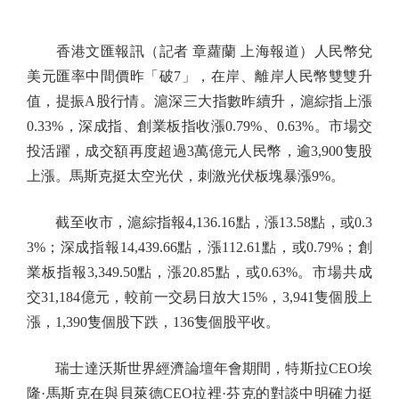
香港文匯報訊（記者 章蘿蘭 上海報道）人民幣兌
美元匯率中間價昨「破7」，在岸、離岸人民幣雙雙升
值，提振A股行情。滬深三大指數昨續升，滬綜指上漲
0.33%，深成指、創業板指收漲0.79%、0.63%。市場交
投活躍，成交額再度超過3萬億元人民幣，逾3,900隻股
上漲。馬斯克挺太空光伏，刺激光伏板塊暴漲9%。
截至收市，滬綜指報4,136.16點，漲13.58點，或0.3
3%；深成指報14,439.66點，漲112.61點，或0.79%；創
業板指報3,349.50點，漲20.85點，或0.63%。市場共成
交31,184億元，較前一交易日放大15%，3,941隻個股上
漲，1,390隻個股下跌，136隻個股平收。
瑞士達沃斯世界經濟論壇年會期間，特斯拉CEO埃
隆·馬斯克在與貝萊德CEO拉裡·芬克的對談中明確力挺