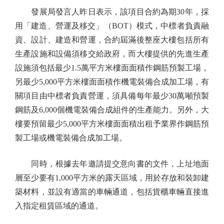
發展局發言人昨日表示，該項目合約為期30年，採
用「建造、營運及移交」（BOT）模式，中標者負責融
資、設計、建造和營運，合約屆滿後整座大樓包括所有
生產設施和設備須移交給政府，而大樓提供的先進生產
設施須包括最少1.5萬平方米樓面面積作鋼筋預製工場，
另最少5,000平方米樓面面積作機電裝備合成加工場，有
關項目由中標者負責營運，須具備每年最少30萬噸預製
鋼筋及6,000個機電裝備合成組件的生產能力。另外，大
樓要預留最少5,000平方米樓面面積出租予業界作鋼筋預
製工場或機電裝備合成加工場。
同時，根據去年邀請提交意向書的文件，上址地面
層至少要有1,000平方米的露天區域，用於存放和裝卸建
築材料，並設有適當的車輛通道，包括貨櫃車輛直接進
入指定租賃區域的通道。