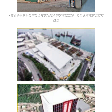
●青衣先進建造業產業大樓選址現為鋼筋預製工場。香港文匯報記者鄺福
強 攝