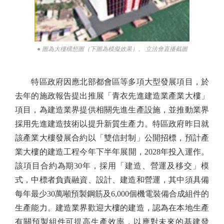
● 圖為大樓構想圖（下圖為模擬效果）。 立法會直播截圖
特區政府因應北部都會區等多項大型發展項目，於
去年的施政報告提出推展「青衣先進建造業產業大樓」
項目，為建造業界提供相關先進生產設施，並推動業界
採用先進建造技術以提升新質生產力。特區政府昨日就
該產業大樓發展合約以「雙信封制」公開招標，預計產
業大樓的建造工程今年下半年展開，2028年投入運作。
該項目合約為期30年，採用「建造、營運及移交」模
式，中標者負責融資、設計、建造和營運，其中須具備
每年最少30萬噸預製鋼筋及6,000個機電裝備合成組件的
生產能力。建造業界歡迎大樓的建造，認為在本地生產
有關預製組件可提高生產效率，以應對未來的基建發