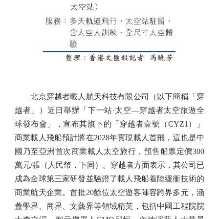
北京穿越者載人航天科技有限公司（以下簡稱「穿
越者」）近日舉辦「下一站·太空—穿越者太空旅遊全
球發布會」，宣布其旗下的「穿越者壹號（CYZ1）」
商業載人飛船預計將在2028年實現載人首飛，這也是中
國乃至亞洲首次商業載人太空旅行，預售船票定價300
萬元/張（人民幣，下同）。穿越者方面表示，其公司已
成為全球第三家研發並驗證了載人飛船着陸緩衝技術的
商業航天企業。首批20餘位太空遊客陣容跨界多元，涵
蓋學界、商界、文藝界等領域精英，包括中國工程院院