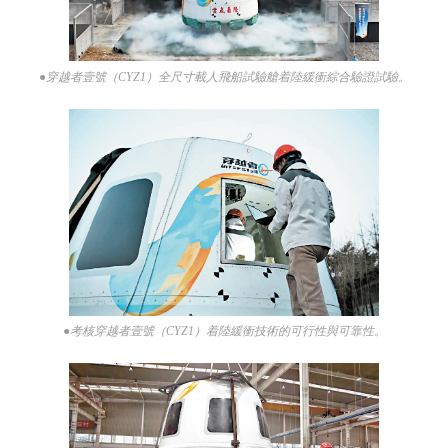
●穿越者壹號（CYZ1）全尺寸載人飛船試驗艙着陸緩衝綜合驗證試驗。
●考核穿越者壹號（CYZ1）着陸緩衝技術的可行性與可靠性。