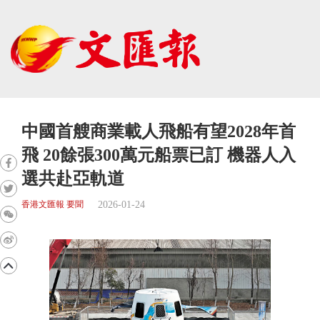
中國首艘商業載人飛船有望2028年首
飛 20餘張300萬元船票已訂 機器人入
選共赴亞軌道
2026-01-24
香港文匯報 要聞