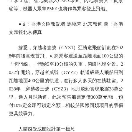
士李立浧、智元機器人CMO邱恒、內地演藝人士黃景
瑜等，機器人眾擎PM01也將作為乘客登上飛船。
●文：香港文匯報記者 馬曉芳 北京報道 圖：香港
文匯報北京傳真
據悉，穿越者壹號（CYZ1）亞軌道飛船計劃在202
8年前後實現首飛，可將乘客運送至距離地面100公里的
「卡門線」，體驗5至10分鐘的失重，俯瞰地球全景。2
032年開始，穿越者貳號（CYZ2）軌道級載人飛船飛到
距離地面400公里的軌道，進行多人多天的在軌駐留。2
038年，穿越者三號（CYZ3）地月飛船實現飛躍38萬公
里，進入月球軌道。此次預售船票定價300萬元/張，預
付10%定金即可鎖定名額，相較於國際同類項目的票價
更具競爭力。
人體感受成船設計第一標尺