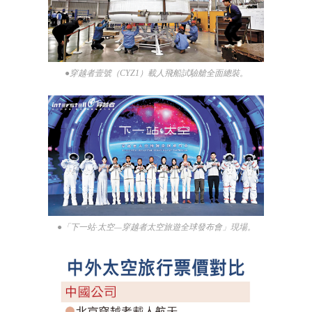
●穿越者壹號（CYZ1）載人飛船試驗艙全面總裝。
●「下一站·太空—穿越者太空旅遊全球發布會」現場。