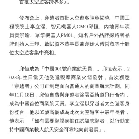
首批太空遊客跨界多元
發布會上，穿越者首批太空遊客陣容揭曉：中國工
程院院士李立浧、智元機器人CMO邱恒、內地青年演
員黃景瑜、眾擎機器人PM01、知名戶外品牌探路者品
牌創始人王靜、啟賦資本董事長兼創始人傅哲寬等十餘
位太空遊客集中亮相。
邱恒成為「中國001號商業航天員」。邱恒表示，2
023年生日當天他受邀觀摩商業火箭發射，首次獲悉
「穿越者」公司正制定面向普通人的商業航天計劃。同
年11月18日，邱恒自費與穿越者簽署亞軌道飛行合約，
成為中國首位商業航天員。李立浧以穿越者太空遊客身
份登台，他以85歲高齡成為此次太空遊客中最年長者，
他表示，「如有需要願親身擔任試驗志願者，以行動支
持中國商業載人航天安全可靠地向前發展」。