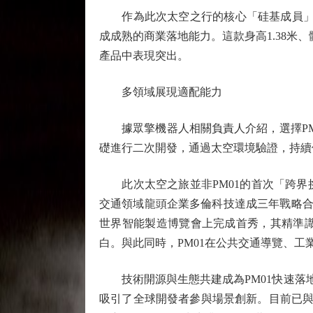
作為此次太空之行的核心「硅基成員」，P
成成熟的商業落地能力。這款身高1.38米
產品中表現突出。
多領域展現適配能力
據眾擎機器人相關負責人介紹，選擇PM0
礎進行二次開發，通過太空環境驗證，持續
此次太空之旅並非PM01的首次「跨界挑
交通領域龍頭企業多倫科技達成三年戰略合作
世界智能製造博覽會上完成首秀，其精準識
白。與此同時，PM01在公共交通導覽、
技術開源與生態共建成為PM01快速落地的關
吸引了全球開發者參與場景創新。目前已與