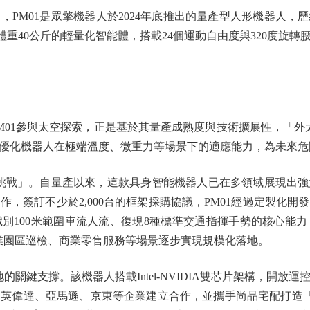
M01是眾擎機器人於2024年底推出的量產型人形機器人，歷經
、體重40公斤的輕量化智能體，搭載24個運動自由度與320度旋
1參與太空探索，正是基於其量產成熟度與技術擴展性，「外太
優化機器人在極端溫度、微重力等場景下的適應能力，為未來危
戰」。自量產以來，這款具身智能機器人已在多領域展現出強大
，簽訂不少於2,000台的框架採購協議，PM01經過定製化開發
別100米範圍車流人流、復現8種標準交通指揮手勢的核心能
工業園區巡檢、商業零售服務等場景逐步實現規模化落地。
鍵支撐。該機器人搭載Intel-NVIDIA雙芯片架構，開放
英偉達、亞馬遜、京東等企業建立合作，並攜手尚品宅配打造