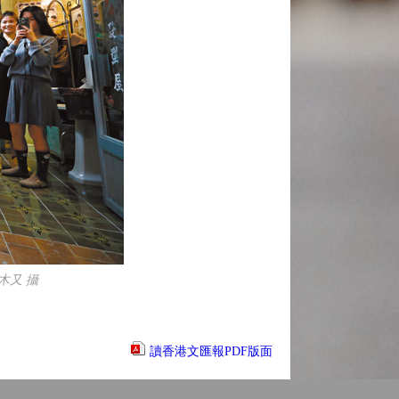
木又 攝
讀香港文匯報PDF版面