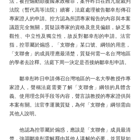
法，被控煽動顛覆國家政權罪，案件昨日在西九龍裁判
法院（暫代高等法院）續審，法庭處理被告鄒幸彤傳召
專家證人的申請。控方認為所謂專家報告的內容與本案
議題完全無關，質疑該專家的資格及意見偏頗，缺乏客
觀性、中立性及獨立性，故反對鄒幸彤的申請。法官
指，控罪屬於煽惑，「支聯會」某口號、綱領的用意，
「支聯會」的成員理應最清楚，質疑何需一名台灣地區
的學者去詮釋。法庭下周一決定是否接納鄒幸彤申請。
鄒幸彤昨日申請傳召台灣地區的一名大學教授作專
家證人，聲稱法庭需要了解「支聯會」綱領的具體含
義、使用理念與手段等內容，聲言該教授的專家證供與
本案有關。法官李運騰質疑，為何「支聯會」綱領需由
其他人說明。
他認為控罪屬於煽惑，應該是「支聯會」成員最清
楚，強調鄒幸彤需解釋由其他人講解的必要，並質疑如