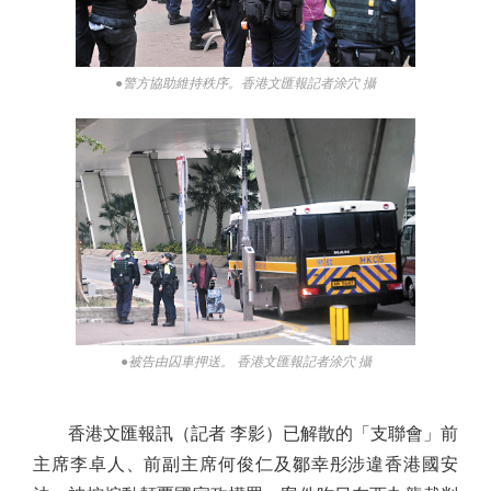
●警方協助維持秩序。香港文匯報記者涂穴 攝
●被告由囚車押送。 香港文匯報記者涂穴 攝
香港文匯報訊（記者 李影）已解散的「支聯會」前
主席李卓人、前副主席何俊仁及鄒幸彤涉違香港國安