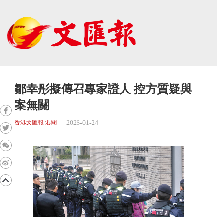
鄒幸彤擬傳召專家證人 控方質疑與
案無關
2026-01-24
香港文匯報 港聞