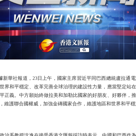
新華社報道，23日上午，國家主席習近平同巴西總統盧拉通
世界和平穩定、改革完善全球治理的建設性力量，應當堅定站
平正義。中方願始終做拉美和加勒比國家的好朋友、好夥伴，
，維護聯合國權威，加強金磚國家合作，維護地區和世界和平穩
治系教授沈逸在接受香港文匯報採訪時表示，中國和巴西作為