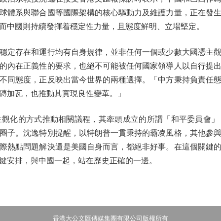
球體系與聯合國等國際架構的核心驅動力及維護力量，正在發
而中國則持續發揮着穩定性力量，且態度鮮明、立場堅定。
定存在和運行均有自身規律，並非任何一個或少數大國憑主觀
的內在正義性的要求，也絕不可能被任何國家領導人以自行提
不同態度，正反映出當今世界的兩種選擇。「中方秉持負責任
磚加瓦，也推動其實現良性變革。」
化的方式推動相關議程，其牽頭成立的所謂「和平委員會」
圈子。沈逸特別提醒，以特朗普一貫秉持的霸凌風格，其他參
際熱點問題解決還是美國自身而言，都絕非好事。在這個關鍵
鍵安排，與中國一起，站在歷史正確的一邊。
香港大公文匯傳媒集團有限公司版權所有