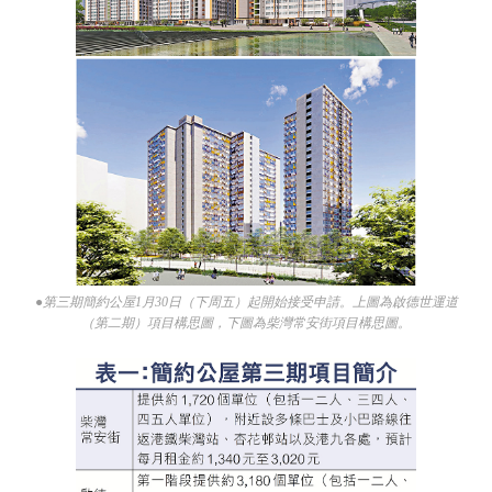
●第三期簡約公屋1月30日（下周五）起開始接受申請。上圖為啟德世運道
（第二期）項目構思圖，下圖為柴灣常安街項目構思圖。