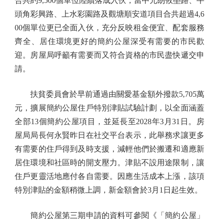
合共約9,500個單位陸續落成入伙，當中元朗攸壆路、牛
頭角彩興路、上水彩園路及觀塘順安道項目合共超過4,6
00個單位更已全面入伙，充分反映租金便宜、配套服務
齊全、居住環境更好的簡約公屋深受有需要的市民歡
迎。房屋局呼籲有需要而又符合資格的市民盡快遞交申
請。
扶貧委員會於早前通過由關愛基金額外撥款5,705萬
元，擴展簡約公屋住戶特別津貼試驗計劃，以全面涵蓋
全部13個簡約公屋項目，並延長至2028年3月31日。房
屋局局長何永賢昨日在社交平台表示，此舉務求讓更多
有需要的住戶得到及時支援，減輕他們於搬遷和適應新
居住環境和社區時的開支壓力。津貼不設用途限制，讓
住戶更靈活地應付各自需要。因應生活成本上漲，該項
特別津貼的金額稍微上調，新金額會於3月1日起生效。
簡約公屋第三期申請的資料可參閱《「簡約公屋」