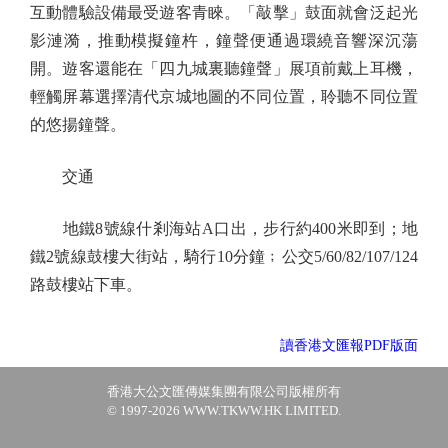
互動體驗設備最受遊客青睞。「敲擊」鼓面就會泛起光
影漣漪，推動模擬鐘杵，鐘聲便通過環繞音響深沉蕩
開。遊客還能在「四九城裏聽鐘聲」展項前戴上耳機，
輕觸屏幕選擇清代京城地圖的不同位置，聆聽不同位置
的悠揚鐘聲。
交通
地鐵8號線什剎海站A口出，步行約400米即到；地
鐵2號線鼓樓大街站，騎行10分鐘﹔公交5/60/82/107/124
路鼓樓站下車。
讀香港文匯報PDF版面
香港大公文匯傳媒集團有限公司版權所有
© 1997-2026 WWW.TKWW.HK LIMITED.