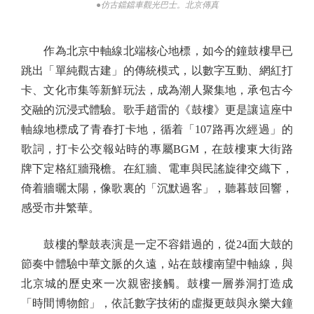
●仿古鐺鐺車觀光巴士。北京傳真
作為北京中軸線北端核心地標，如今的鐘鼓樓早已
跳出「單純觀古建」的傳統模式，以數字互動、網紅打
卡、文化市集等新鮮玩法，成為潮人聚集地，承包古今
交融的沉浸式體驗。歌手趙雷的《鼓樓》更是讓這座中
軸線地標成了青春打卡地，循着「107路再次經過」的
歌詞，打卡公交報站時的專屬BGM，在鼓樓東大街路
牌下定格紅牆飛檐。在紅牆、電車與民謠旋律交織下，
倚着牆曬太陽，像歌裏的「沉默過客」，聽暮鼓回響，
感受市井繁華。
鼓樓的擊鼓表演是一定不容錯過的，從24面大鼓的
節奏中體驗中華文脈的久遠，站在鼓樓南望中軸線，與
北京城的歷史來一次親密接觸。鼓樓一層券洞打造成
「時間博物館」，依託數字技術的虛擬更鼓與永樂大鐘