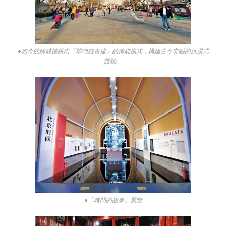
●如今的鐘鼓樓跳出「單純觀古建」的傳統模式，構建古今交融的沉浸式
體驗。
●「時間的故事」展覽