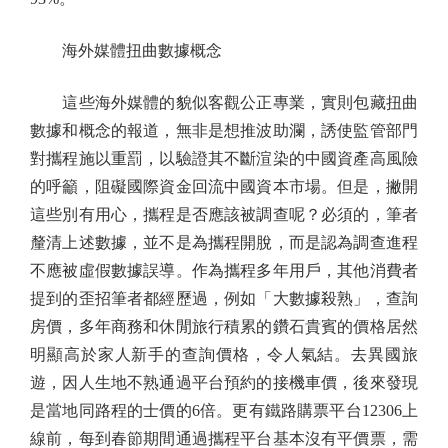
海外媒體扭曲數據概念
這些海外媒體的貌似客觀公正專業，實則包藏扭曲
數據和概念的報道，無非是想推波助瀾，誘使監管部門
對攜程施以重罰，以驗證其不斷渲染的中國資產高風險
的呼籲，阻礙國際資金回流中國資本市場。但是，撇開
這些別有用心，攜程是否應該被調查呢？必須的，筆者
釐清上述數據，並不是為攜程開脫，而是認為調查進程
不應被虛假數據誤導。作為攜程多年用戶，其他消費者
提到的歪招筆者都經歷過，例如「大數據殺熟」，查詢
房價，多年商務和休閒旅行積累的鑽石貴賓的價格居然
明顯高於家人新手的查詢價格，令人氣結。去異國旅
遊，因人生地不熟通過平台預約的接機車價，後來發現
是當地同路程的士價的6倍。更有鐵路購票平台12306上
線前，每到春節期間通過攜程平台基本沒有平價票，需