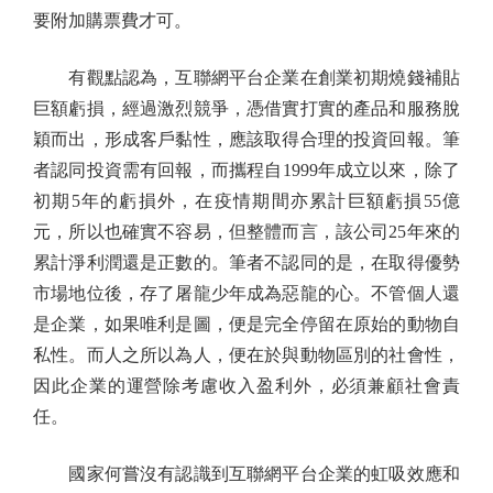
要附加購票費才可。
有觀點認為，互聯網平台企業在創業初期燒錢補貼
巨額虧損，經過激烈競爭，憑借實打實的產品和服務脫
穎而出，形成客戶黏性，應該取得合理的投資回報。筆
者認同投資需有回報，而攜程自1999年成立以來，除了
初期5年的虧損外，在疫情期間亦累計巨額虧損55億
元，所以也確實不容易，但整體而言，該公司25年來的
累計淨利潤還是正數的。筆者不認同的是，在取得優勢
市場地位後，存了屠龍少年成為惡龍的心。不管個人還
是企業，如果唯利是圖，便是完全停留在原始的動物自
私性。而人之所以為人，便在於與動物區別的社會性，
因此企業的運營除考慮收入盈利外，必須兼顧社會責
任。
國家何嘗沒有認識到互聯網平台企業的虹吸效應和