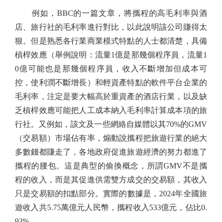
例如，BBC的一篇文章，將攜程的高毛利率與酒
店、旅行社的毛利率進行對比，以此說明該公司賺得太
狠。但是熟悉各行業商業模式特點的人士都清楚，具備
槓桿效應（舉例說明：流量1億是那幾個程序員，流量1
0億可能也是那幾個程序員，收入不斷增加但成本可
控，使利潤不斷增長）和輕資產特點的軟件平台企業的
毛利率，注定是要大幅高於重資產的酒店行業，以及缺
乏槓桿效應可能把人工成本納入毛利率計算成本項的旅
行社。又例如，該文及一些網絡自媒體以其70%的GMV
（交易額）市場佔有率，煽動說攜程把旅遊行業的絕大
多數錢都賺走了，各地政府促進旅遊經濟的努力都進了
攜程的腰包。這是典型的偷換概念，所謂GMV不是攜
程的收入，而是其促進供需雙方成交的交易額，其收入
只是交易額的扣點部分。實際的數據是，2024年全國旅
遊收入共5.75萬億元人民幣，攜程收入533億元，佔比0.
93%。