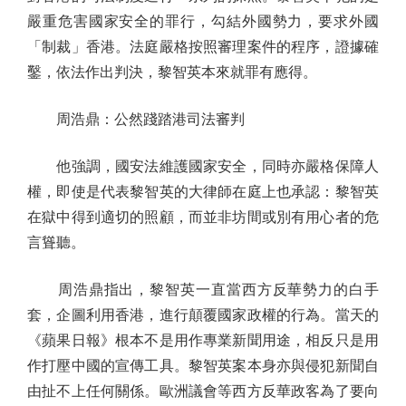
嚴重危害國家安全的罪行，勾結外國勢力，要求外國
「制裁」香港。法庭嚴格按照審理案件的程序，證據確
鑿，依法作出判決，黎智英本來就罪有應得。
周浩鼎：公然踐踏港司法審判
他強調，國安法維護國家安全，同時亦嚴格保障人
權，即使是代表黎智英的大律師在庭上也承認：黎智英
在獄中得到適切的照顧，而並非坊間或別有用心者的危
言聳聽。
周浩鼎指出，黎智英一直當西方反華勢力的白手
套，企圖利用香港，進行顛覆國家政權的行為。當天的
《蘋果日報》根本不是用作專業新聞用途，相反只是用
作打壓中國的宣傳工具。黎智英案本身亦與侵犯新聞自
由扯不上任何關係。歐洲議會等西方反華政客為了要向