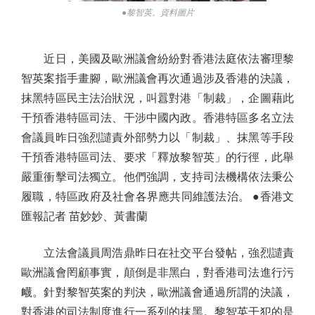
●黎智英。資料圖片
近日，美國及歐洲議會紛紛對香港法庭依法審理黎
智英案指手畫腳，歐洲議會再次通過涉及香港的決議，
抹黑特區民主法治狀況，叫囂對港「制裁」，企圖藉此
干預香港特區司法、干涉中國內政。香港特區多名立法
會議員昨日強烈譴責外部勢力以「制裁」、抹黑等手段
干預香港特區司法、要求「釋放黎智英」的行徑，此舉
嚴重衝擊司法獨立。他們強調，支持司法機構依法秉公
履職，特區政府及社會各界應共同維護法治。 ●香港文
匯報記者 苗妙妙、黃書蘭
立法會議員周浩鼎昨日在社交平台發帖，強烈譴責
歐洲議會罔顧事實，顛倒是非黑白，對香港司法進行污
衊。針對黎智英案的判決，歐洲議會通過所謂的決議，
對香港的司法制度進行一系列的抹黑。黎智英干犯的是