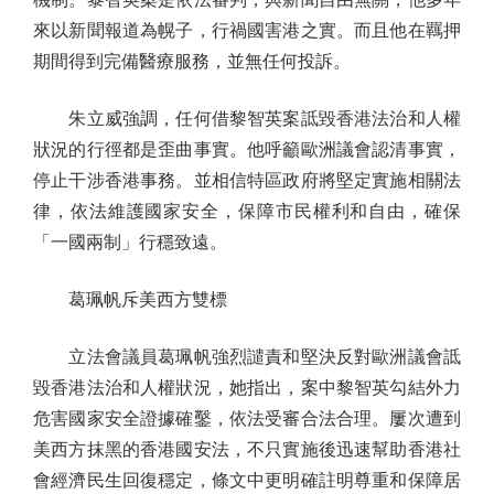
來以新聞報道為幌子，行禍國害港之實。而且他在羈押
期間得到完備醫療服務，並無任何投訴。
朱立威強調，任何借黎智英案詆毀香港法治和人權
狀況的行徑都是歪曲事實。他呼籲歐洲議會認清事實，
停止干涉香港事務。並相信特區政府將堅定實施相關法
律，依法維護國家安全，保障市民權利和自由，確保
「一國兩制」行穩致遠。
葛珮帆斥美西方雙標
立法會議員葛珮帆強烈譴責和堅決反對歐洲議會詆
毀香港法治和人權狀況，她指出，案中黎智英勾結外力
危害國家安全證據確鑿，依法受審合法合理。屢次遭到
美西方抹黑的香港國安法，不只實施後迅速幫助香港社
會經濟民生回復穩定，條文中更明確註明尊重和保障居