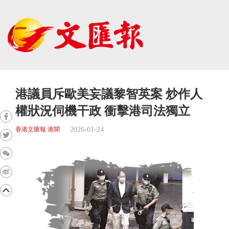
港議員斥歐美妄議黎智英案 炒作人
權狀況伺機干政 衝擊港司法獨立
2026-01-24
香港文匯報 港聞