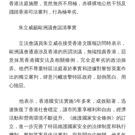
香港法庭施壓，竟然無所不用極，赤裸裸地公然干預及
踐踏香港司法審判，行為極卑劣。
朱立威籲歐洲議會認清事實
立法會議員朱立威在接受香港文匯報訪問時表示，
歐洲議會通過涉及香港的所謂決議，無端指責香港，惡
意抹黑香港國安法及相關條例，完全是卑劣的政治操
弄。他們不尊重特區法庭基於事實和證據對黎智英案作
出的獨立審判，肆意污衊攻擊特區政府，顛倒黑白、用
心險惡。
他表示，香港國安法實施5年多來，成效顯著，迅
速恢復了香港社會穩定，讓市民重享權利和自由，經濟
活動和營商環境不斷提升。《維護國家安全條例》的訂
立，進一步完善了特區維護國家安全的法律制度和執行
機制。黎智英案是依法審判，與新聞自由無關，他多年