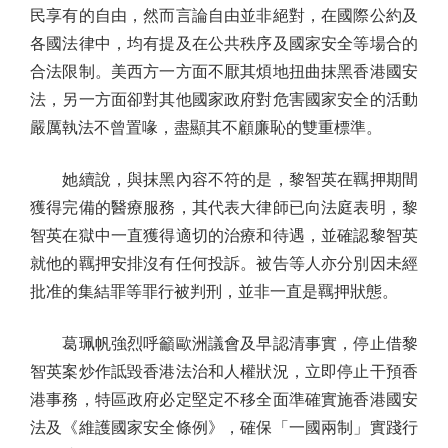
民享有的自由，然而言論自由並非絕對，在國際公約及
各國法律中，均有提及在公共秩序及國家安全等場合的
合法限制。美西方一方面不厭其煩地扭曲抹黑香港國安
法，另一方面卻對其他國家政府對危害國家安全的活動
嚴厲執法不曾置喙，盡顯其不顧廉恥的雙重標準。
她續說，與抹黑內容不符的是，黎智英在羈押期間
獲得完備的醫療服務，其代表大律師已向法庭表明，黎
智英在獄中一直獲得適切的治療和待遇，並確認黎智英
就他的羈押安排沒有任何投訴。被告等人亦分別因未經
批准的集結罪等罪行被判刑，並非一直是羈押狀態。
葛珮帆強烈呼籲歐洲議會及早認清事實，停止借黎
智英案炒作詆毀香港法治和人權狀況，立即停止干預香
港事務，特區政府必定堅定不移全面準確實施香港國安
法及《維護國家安全條例》，確保「一國兩制」實踐行