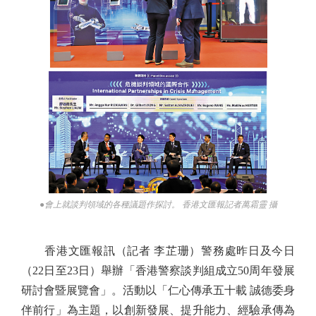
●會上就談判領域的各種議題作探討。 香港文匯報記者萬霜靈 攝
香港文匯報訊（記者 李芷珊）警務處昨日及今日
（22日至23日）舉辦「香港警察談判組成立50周年發展
研討會暨展覽會」。活動以「仁心傳承五十載 誠德委身
伴前行」為主題，以創新發展、提升能力、經驗承傳為