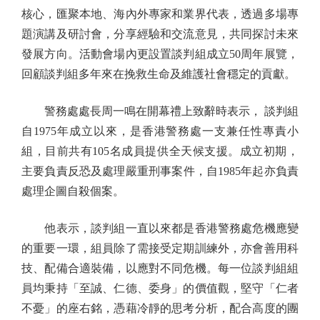
核心，匯聚本地、海內外專家和業界代表，透過多場專
題演講及研討會，分享經驗和交流意見，共同探討未來
發展方向。活動會場內更設置談判組成立50周年展覽，
回顧談判組多年來在挽救生命及維護社會穩定的貢獻。
警務處處長周一鳴在開幕禮上致辭時表示， 談判組
自1975年成立以來，是香港警務處一支兼任性專責小
組，目前共有105名成員提供全天候支援。成立初期，
主要負責反恐及處理嚴重刑事案件，自1985年起亦負責
處理企圖自殺個案。
他表示，談判組一直以來都是香港警務處危機應變
的重要一環，組員除了需接受定期訓練外，亦會善用科
技、配備合適裝備，以應對不同危機。每一位談判組組
員均秉持「至誠、仁德、委身」的價值觀，堅守「仁者
不憂」的座右銘，憑藉冷靜的思考分析，配合高度的團