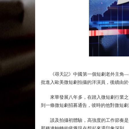
《尋天記》中國第一個短劇老外主角—這
批進入歐美微短劇拍攝的洋演員，後續由於
來華發展八年多，在踏入微短劇行業之前，
到一條微短劇招募通告，彼時的他對微短劇
談及拍攝初體驗，高強度的工作節奏是大
那種連軸轉的疲憊現在想起來還印象深刻。