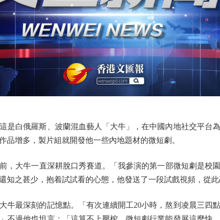
是白俄羅斯、波蘭混血藝人「大牛」，在中國內地社交平台為
作品增多，製片組就開發他一些內地題材的微短劇。
大牛一直深耕脫口秀賽道。「我參演的第一部微短劇是校園題
還知之甚少，抱着試試看的心態，他發送了一段試戲視頻，從此
牛最深刻的記憶點。「有次連續開工20小時，熬到凌晨三四點
」不過他也坦言：「這算不上壓榨，微短劇行業能發展這麼快