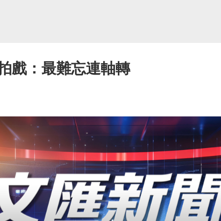
拍戲：最難忘連軸轉