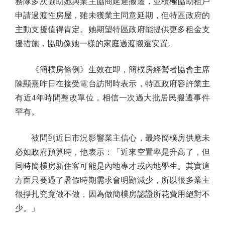
務隊多次協助她與業主協商延遲搬遷，並積極協助租戶
申請過渡性房屋，雖未獲業主同意延期，但特區政府的
主動支援值得肯定。她期望特區政府能提供更多租金支
援措施，協助像她一樣的家庭過渡搬遷安置。
《簡樸房條例》生效在即，簡樸房經營者協會主席
陳顯熹昨日在接受電台訪問時表示，特區政府容許業主
有近4年時間整改單位，相信一次過大批居民搬遷事件
罕有。
被問到近日市況影響業主信心，最終簡樸房供應未
必如政府預算時，他表示：「近來空置率是升高了，但
同時簡樸房新住客可能是內地專才或內地學生。其實這
方面只要過了暑假時期需求會明顯減少，所以很多業主
很掙扎究竟做不做，因為做簡樸房認證所花費用絕對不
少。」