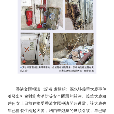
香港文匯報訊（記者 盧慧穎）深水埗義華大廈事件
引發出社會對劏房消防等安全問題的關注。義華大廈租
戶何女士日前在接受香港文匯報訪問時透露，該大廈去
年已曾發生兩起火警，均由未熄滅的煙頭引致，早已曝