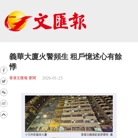
義華大廈火警頻生 租戶憶述心有餘
悸
2026-01-23
香港文匯報 要聞