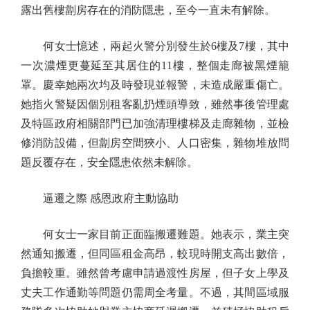
露出舊樓劏房存在的消防隱患，至今一直未有解除。
何女士憶述，兩起火警分別發生於6樓及7樓，其中
一次濃煙更蔓延至其居住的11樓，整個走廊被黑煙籠
罩。慶幸她兩次均及時發現並報警，未造成嚴重傷亡。
她指火警疑因個別租客亂扔煙頭導致，雖然事後管理處
及特區政府相關部門已加強清理樓梯及走廊雜物，並檢
修消防設備，但劏房空間狹小、人口密集，雜物堆放問
題反覆存在，安全隱患依然未解除。
逼遷之際 感恩政府主動協助
何女士一家目前正面臨搬遷難題。她表示，業主突
然通知搬遷，但同區租金高昂，較現時開支高出數倍，
負擔較重。雖然曾考慮申請過渡性房屋，但子女上學及
丈夫工作通勤等問題仍需周全考量。不過，其間區域服