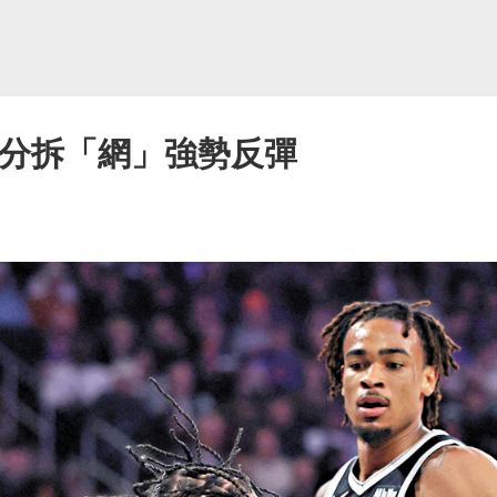
4分拆「網」強勢反彈