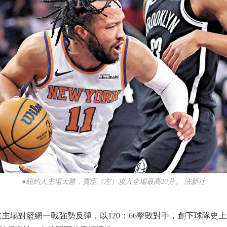
●紐約人主場大勝，賓臣（左）攻入全場最高20分。 法新社
主場對籃網一戰強勢反彈，以120：66擊敗對手，創下球隊史