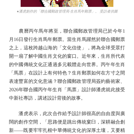
●潘虎創作的「聯合國郵政管理局·生肖馬年郵票」。 受訪者供圖
農曆丙午馬年將至，聯合國郵政管理局已於今年1
月16日發行生肖馬年郵票。當生肖馬躍然於聯合國郵票
之上，這枚跨越山海的「文化信使」，將為全球受眾打
開一扇了解中國生肖文化的窗口。近年來，生肖所代表
的中國傳統文化正通過多元載體走向世界。丙午年生肖
「馬票」在設計上有何特色？生肖郵票如何在方寸之間
表達豐富的文化意涵？聯合國郵政管理局簽約藝術家、
2026年聯合國丙午年生肖「馬票」設計師潘虎就此接受
中新社專訪，講述設計背後的故事。
潘虎表示，此次合作給予設計師很高的自由度與廣
闊的創作空間，「思路便是跳出傳統窠臼，深耕融合創
新——既要牢牢扎根中華傳統文化的深厚土壤，又要精