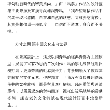
準勾勒新時代的審美風尚。」而「馬票」作品的設計靈
感主要來源於東漢青銅器銅奔馬。「我希望這幅作品中
的馬呈現出悠閒、自在和自然的狀態。這種姿態背後，
其實是想傳遞一種氣度——自信而不激進，雍容而不張
揚。」
方寸之間 讓中國文化走向世界
在圖案設計上，潘虎以銅奔馬的經典奔姿為主體原
型，展開了富有巧思的二次創作：馬的鬃毛線條經過反
覆打磨，更添奔騰的動感與張力；背景則融入了敦煌藻
井圖案的文化元素。他解釋道：「我沒有直接挪用傳統
藻井的繁複紋樣，而是對其進行解構、幾何重塑與連續
重構，以層層遞進的對稱圖形，襯托出駿馬馳騁的靈動
姿態，讓古老的文化符號在現代設計語言中煥發新
生。」