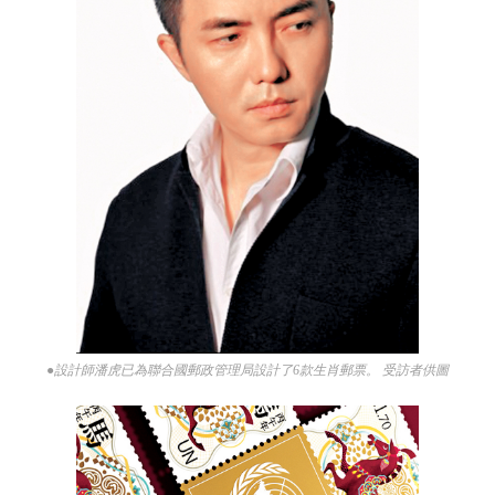
●設計師潘虎已為聯合國郵政管理局設計了6款生肖郵票。 受訪者供圖