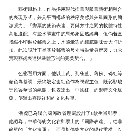
藝術風格上，作品採用現代插畫與版畫藝術相融合
的表現形式，兼具平面構成的秩序美感與矢量圖形的簡
潔張力。「郵票的藝術表達，要與方寸之間的載體特性
高度適配。有些水墨畫中的馬形象固然經典，但倘若直
接縮小印製於郵票之上，水墨暈染的細膩韻味會大打折
扣。此次設計正是基於郵票的尺寸特點量身定製，力求
實現藝術表達與載體形制的完美契合。 」
色彩選用方面，他以土黃、孔雀藍、藕粉、磚紅等
顏色為基調，最終敲定棗紅色作為視覺主色，既彰顯駿
馬雍容華貴的氣韻，也表達出「中國紅」的獨特文化底
蘊，傳遞出喜慶祥和的文化共鳴。
潘虎已為聯合國郵政管理局設計了6款生肖郵票，
他認為，中華傳統文化在郵票上的「國際表達」，絕非
簡單的「文化搬運」，而是對傳統文化的現代重構，以