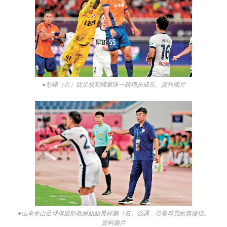
●彭嘯（右）從足校到國家隊一路穩步成長。資料圖片
●山東泰山足球俱樂部教練組組長韓鵬（右）強調，培養球員絕無捷徑。
資料圖片