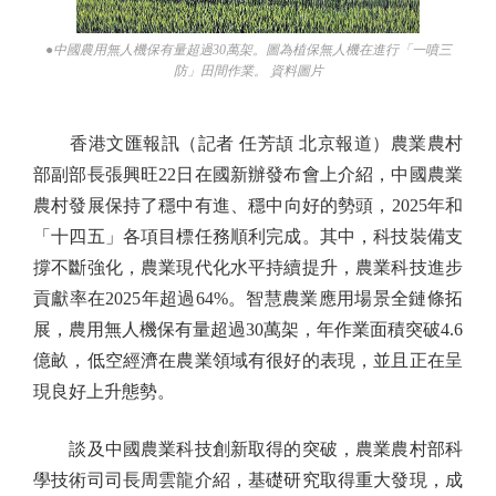
●中國農用無人機保有量超過30萬架。圖為植保無人機在進行「一噴三
防」田間作業。 資料圖片
香港文匯報訊（記者 任芳頡 北京報道）農業農村
部副部長張興旺22日在國新辦發布會上介紹，中國農業
農村發展保持了穩中有進、穩中向好的勢頭，2025年和
「十四五」各項目標任務順利完成。其中，科技裝備支
撐不斷強化，農業現代化水平持續提升，農業科技進步
貢獻率在2025年超過64%。智慧農業應用場景全鏈條拓
展，農用無人機保有量超過30萬架，年作業面積突破4.6
億畝，低空經濟在農業領域有很好的表現，並且正在呈
現良好上升態勢。
談及中國農業科技創新取得的突破，農業農村部科
學技術司司長周雲龍介紹，基礎研究取得重大發現，成