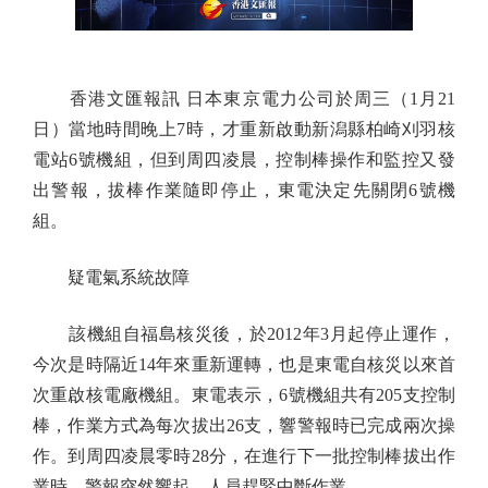
香港文匯報訊 日本東京電力公司於周三（1月21
日）當地時間晚上7時，才重新啟動新潟縣柏崎刈羽核
電站6號機組，但到周四凌晨，控制棒操作和監控又發
出警報，拔棒作業隨即停止，東電決定先關閉6號機
組。
疑電氣系統故障
該機組自福島核災後，於2012年3月起停止運作，
今次是時隔近14年來重新運轉，也是東電自核災以來首
次重啟核電廠機組。東電表示，6號機組共有205支控制
棒，作業方式為每次拔出26支，響警報時已完成兩次操
作。到周四凌晨零時28分，在進行下一批控制棒拔出作
業時，警報突然響起，人員趕緊中斷作業。