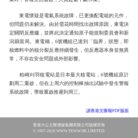
東電懷疑是電氣系統故障，已更換配電箱的元件，
但問題仍未解決。由於需花時間找出故障原因，東電決
定關閉反應爐，並將此決定通知原子能規制委員會和新
潟縣當局。東電稱，6號機組已達到「臨界」狀態，即
核燃料中的核分裂反應持續發生，但反應器本身並無異
常，不存在安全問題或外部影響。
柏崎刈羽核電站是日本最大核電站，6號機組原計
劃周二重啟，但在上周六的控制棒抽出試驗中發生警報
系統故障，導致重啟推遲到周三。
讀香港文匯報PDF版面
香港大公文匯傳媒集團有限公司版權所有
© 1997-2026 WWW.TKWW.HK LIMITED.