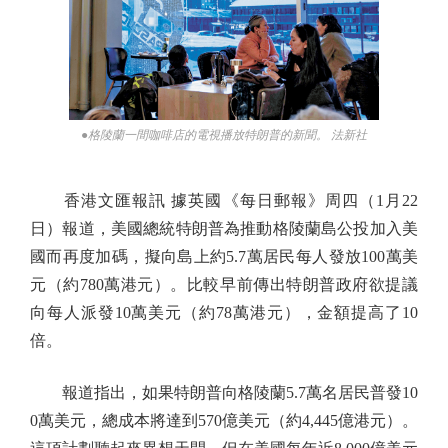
●格陵蘭一間咖啡店的電視播放特朗普的新聞。 法新社
香港文匯報訊 據英國《每日郵報》周四（1月22
日）報道，美國總統特朗普為推動格陵蘭島公投加入美
國而再度加碼，擬向島上約5.7萬居民每人發放100萬美
元（約780萬港元）。比較早前傳出特朗普政府欲提議
向每人派發10萬美元（約78萬港元），金額提高了10
倍。
報道指出，如果特朗普向格陵蘭5.7萬名居民普發10
0萬美元，總成本將達到570億美元（約4,445億港元）。