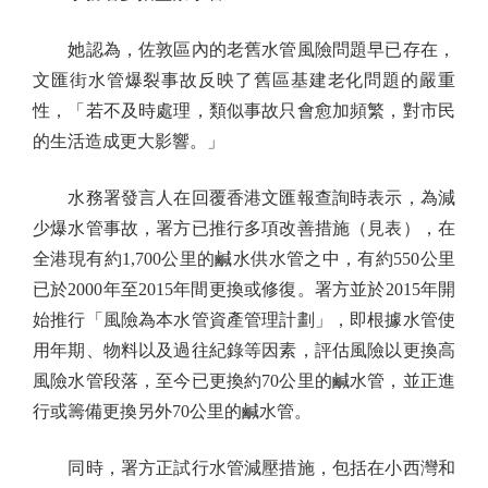
她認為，佐敦區內的老舊水管風險問題早已存在，
文匯街水管爆裂事故反映了舊區基建老化問題的嚴重
性，「若不及時處理，類似事故只會愈加頻繁，對市民
的生活造成更大影響。」
水務署發言人在回覆香港文匯報查詢時表示，為減
少爆水管事故，署方已推行多項改善措施（見表），在
全港現有約1,700公里的鹹水供水管之中，有約550公里
已於2000年至2015年間更換或修復。署方並於2015年開
始推行「風險為本水管資產管理計劃」，即根據水管使
用年期、物料以及過往紀錄等因素，評估風險以更換高
風險水管段落，至今已更換約70公里的鹹水管，並正進
行或籌備更換另外70公里的鹹水管。
同時，署方正試行水管減壓措施，包括在小西灣和