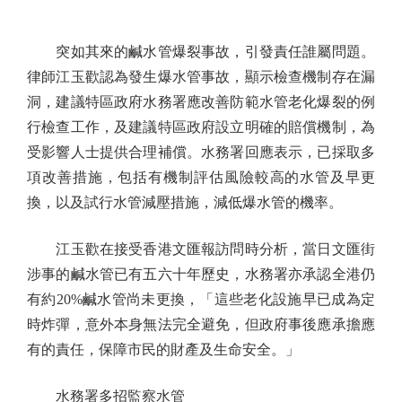
突如其來的鹹水管爆裂事故，引發責任誰屬問題。
律師江玉歡認為發生爆水管事故，顯示檢查機制存在漏
洞，建議特區政府水務署應改善防範水管老化爆裂的例
行檢查工作，及建議特區政府設立明確的賠償機制，為
受影響人士提供合理補償。水務署回應表示，已採取多
項改善措施，包括有機制評估風險較高的水管及早更
換，以及試行水管減壓措施，減低爆水管的機率。
江玉歡在接受香港文匯報訪問時分析，當日文匯街
涉事的鹹水管已有五六十年歷史，水務署亦承認全港仍
有約20%鹹水管尚未更換，「這些老化設施早已成為定
時炸彈，意外本身無法完全避免，但政府事後應承擔應
有的責任，保障市民的財產及生命安全。」
水務署多招監察水管