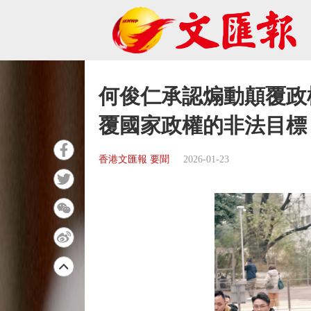
何俊仁承認煽動顛覆政
覆國家政權的非法目標
香港文匯報 要聞
2026-01-23