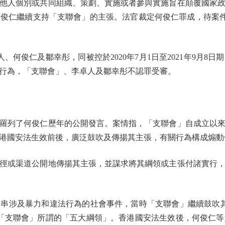
他人個別或共同組織、策劃、實施或者參與實施旨在顛覆國家
俊仁繼續支持「支聯會」的主張。法官裁定何俊仁罪成，待案
俊仁及鄒幸彤，同被控於2020年7月1日至2021年9月8
行為，「支聯會」、李卓人及鄒幸彤不認罪受審。
列了何俊仁歷年的公開發言。案情指，「支聯會」自成立以來
港國安法生效前後，廣泛鼓吹及傳揚其主張，有關行為構成煽動
或渠道公開地傳揚其主張，並謀求將其綱領或主張付諸實行，
串涉及暴力和違法行為的社會事件，當時「支聯會」繼續鼓吹其主
「支聯會」所謂的「五大綱領」。香港國安法生效後，何俊仁