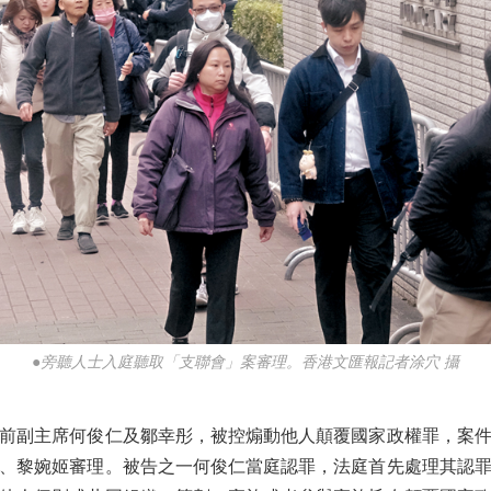
●旁聽人士入庭聽取「支聯會」案審理。香港文匯報記者涂穴 攝
副主席何俊仁及鄒幸彤，被控煽動他人顛覆國家政權罪，案件
、黎婉姬審理。被告之一何俊仁當庭認罪，法庭首先處理其認