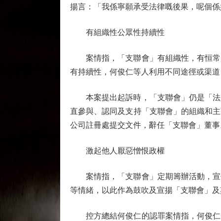
揚言：「我係寧願承受法律嘅後果，呢個係
有組織性公眾性持續性
案情指，「支聯會」有組織性，有恒常架
有持續性，何俊仁等人利用不同途徑或渠道
本案提出起訴時，「支聯會」仍是「法人
直參與、認同及支持「支聯會」的組織和主張
公司註冊處提交文件，辭任「支聯會」董事
激起他人厭惡憎恨政權
案情指，「支聯會」定期籌辦活動，宣傳
等情緒，以此作為鼓吹及宣揚「支聯會」及
控方總結何俊仁的認罪案情指，何俊仁一