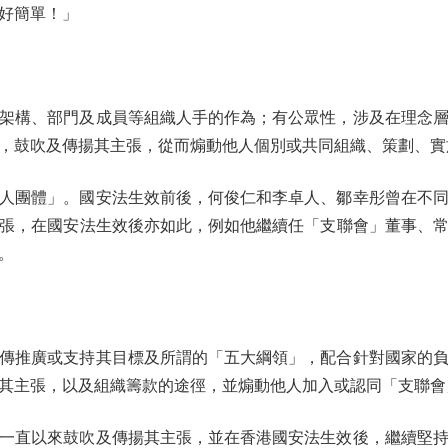
好簡單！」
構、部門及成員等組織人手的作為；有公眾性，涉及在理念層
，鼓吹及傳揚其主張，從而煽動他人個別或共同組織、策劃、實
團體」。國安法生效前後，何俊仁和李卓人、鄒幸彤曾在不同
，在國安法生效後亦如此，例如他繼續任「支聯會」董事、常委和
。
推廣或支持其目標及所謂的「五大綱領」，配合針對國家的負
其主張，以及組織籌款的途徑，並煽動他人加入或認同「支聯會
直以來鼓吹及傳揚其主張，並在香港國安法生效後，繼續堅持