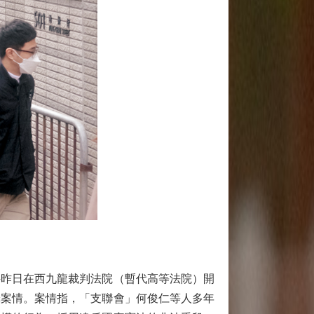
昨日在西九龍裁判法院（暫代高等法院）開
罪案情。案情指，「支聯會」何俊仁等人多年