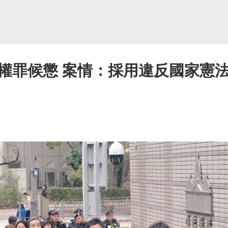
權罪候懲 案情：採用違反國家憲法