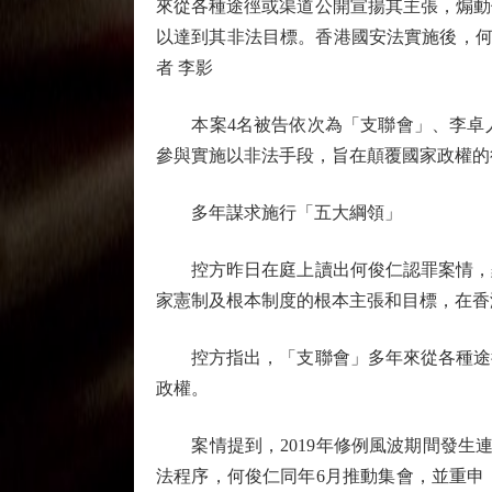
來從各種途徑或渠道公開宣揚其主張，煽動
以達到其非法目標。香港國安法實施後，何
者 李影
本案4名被告依次為「支聯會」、李卓人、何
參與實施以非法手段，旨在顛覆國家政權的
多年謀求施行「五大綱領」
控方昨日在庭上讀出何俊仁認罪案情，羅
家憲制及根本制度的根本主張和目標，在香
控方指出，「支聯會」多年來從各種途徑
政權。
案情提到，2019年修例風波期間發生連
法程序，何俊仁同年6月推動集會，並重申