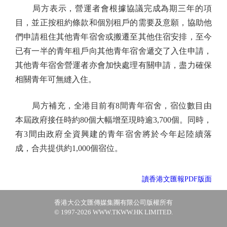
局方表示，營運者會根據協議完成為期三年的項
目，並正按租約條款和個別租戶的需要及意願，協助他
們申請租住其他青年宿舍或搬遷至其他住宿安排，至今
已有一半的青年租戶向其他青年宿舍遞交了入住申請，
其他青年宿舍營運者亦會加快處理有關申請，盡力確保
相關青年可無縫入住。
局方補充，全港目前有8間青年宿舍，宿位數目由
本屆政府接任時約80個大幅增至現時逾3,700個。同時，
有3間由政府全資興建的青年宿舍將於今年起陸續落
成，合共提供約1,000個宿位。
讀香港文匯報PDF版面
香港大公文匯傳媒集團有限公司版權所有
© 1997-2026 WWW.TKWW.HK LIMITED.