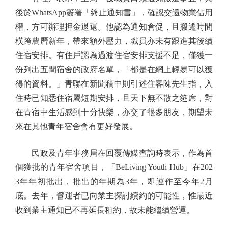
後於WhatsApp簽署「終止通知書」，確認交還物業佔用
權，方可辦理押金退還。他認為通知倉促，且搬遷時間
橫跨農曆新年，帶來額外壓力，職員亦未有跟進其後續
住宿安排。有住戶認為過渡住宿安排支援不足，僅獲一
份列出五間宿舍的政府名單，「都是在網上輕易可以獲
得的資料。」青聯在新聞稿中則引述住客陳先生指，入
住時已知悉住宿屬短期安排，且天下無不散之筵席，對
在青宿中生活感到十分快樂，亦交了很多朋友，期望未
來在其他青年宿舍會有更好發展。
民政及青年事務局在回覆傳媒查詢時表示，作為首
個獲批的青年宿舍項目，「BeLiving Youth Hub」在202
3年年初批出，批出的年期為3年，即運作至今年2月
底。去年，營運者已向業主探討續約的可能性，惟最近
收到業主通知已不再延長租約，故未能繼續營運。