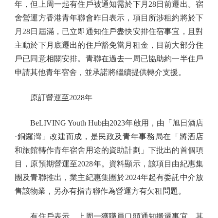
年，但上周一起有住戶被通知需於下月28日前遷出。宿
舍營運方香港青年聯會昨日表示，項目所涉租約將於下
月28日屆滿，已立即通知住戶盡快安排住宿事宜，且對
主動於下月底遷出的住戶豁免當月租金，目前大部分住
戶已同意相關安排。青聯在過去一周已協助約一半住戶
申請其他青年宿舍，並承諾將繼續提供轉介支援。
原訂營運至2028年
BeLIVING Youth Hub由2023年啟用，由「旭日酒店
·銅鑼灣」改建而成，是民政及青年事務局在「將酒店
和旅館轉作青年宿舍用途的資助計劃」下批出的首個項
目，原預期營運至2028年。資料顯示，該項目由紀惠集
團及青聯推出，業主紀惠集團於2024年起有委託中介放
售該物業，另亦有指青聯作為營運方有欠租問題。
有住戶表示，上周一獲職員口頭通知搬遷事宜，其