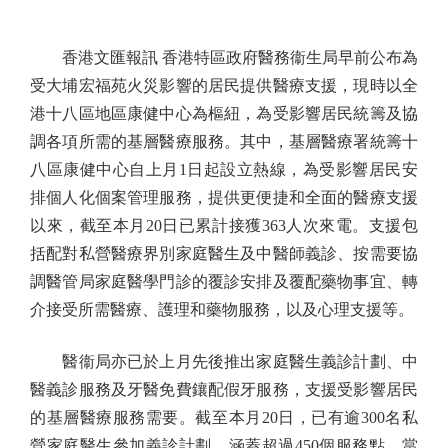
香港文匯報訊 香港特區政府醫務衞生局早前公布為
受大埔宏福苑火災影響的居民提供醫療支援，現時以全
港十八區地區康健中心為樞紐，為受影響居民統籌及協
調各項所需的基層醫療服務。其中，基層醫療署統籌十
八區康健中心自上月1日起設立熱線，為受影響居民安
排個人化個案管理服務，提供更便捷和全面的醫療支援
以來，截至本月20日已累計接獲363人次來電。支援包
括配對私營醫療界別家庭醫生及中醫師義診、按需要協
調醫管局家庭醫學門診的覆診安排及覆配藥物事宜、轉
介接受所需醫療、護理和藥物服務，以及心理支援等。
醫衞局亦已於上月先後推出家庭醫生義診計劃、中
醫義診服務及牙醫免費鑲配假牙服務，支援受影響居民
的基層醫療服務需要。截至本月20日，已有逾300名私
營家庭醫生參加義診計劃，涵蓋超過450個服務點，當