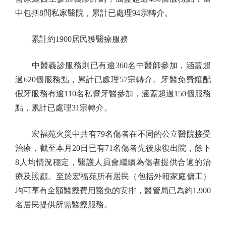
中包括8間私家醫院，累計已處理94宗轉介。
累計約1900居民獲醫療服務
中醫義診服務則已有逾360名中醫師參加，涵蓋超
過620個服務點，累計已處理57宗轉介。牙醫免費鑲配
假牙服務有逾110名私營牙醫參加，涵蓋超過150個服務
點，累計已處理31宗轉介。
宏福苑火災中共有79名傷者在不同的公立醫院接受
治療，截至本月20日已有71名傷者先後康復出院，餘下
8人均情況穩定，醫護人員會繼續為傷者提供合適的治
療及照顧。至於宏福苑所有居民（包括外籍家庭傭工）
均可享有全額醫療費用豁免的安排，醫管局已為約1,900
名居民提供所需醫療服務。