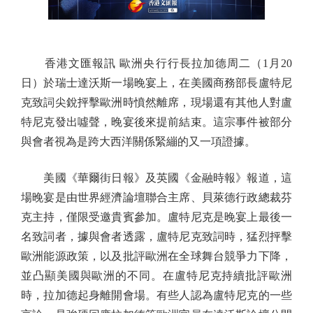
香港文匯報訊 歐洲央行行長拉加德周二（1月20
日）於瑞士達沃斯一場晚宴上，在美國商務部長盧特尼
克致詞尖銳抨擊歐洲時憤然離席，現場還有其他人對盧
特尼克發出噓聲，晚宴後來提前結束。這宗事件被部分
與會者視為是跨大西洋關係緊繃的又一項證據。
美國《華爾街日報》及英國《金融時報》報道，這
場晚宴是由世界經濟論壇聯合主席、貝萊德行政總裁芬
克主持，僅限受邀貴賓參加。盧特尼克是晚宴上最後一
名致詞者，據與會者透露，盧特尼克致詞時，猛烈抨擊
歐洲能源政策，以及批評歐洲在全球舞台競爭力下降，
並凸顯美國與歐洲的不同。在盧特尼克持續批評歐洲
時，拉加德起身離開會場。有些人認為盧特尼克的一些