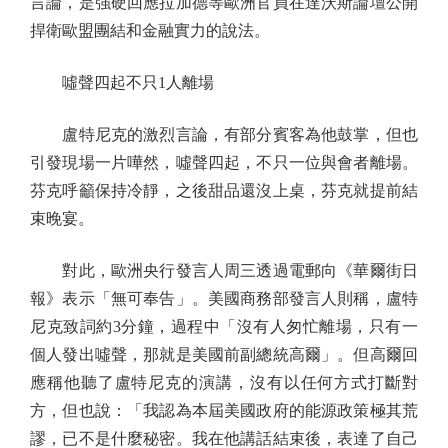
言論，是強硬回應拉加德等歐洲官員在達沃斯論壇公開
捍衛歐盟團結和金融實力的說法。
噓聲四起不只1人離場
盧特尼克的激烈言論，有部分賓客為他鼓掌，但也
引發現場一片嘩然，噓聲四起，不只一位與會者離場。
芬克呼籲保持冷靜，之後甜品還沒上桌，芬克就提前結
束晚宴。
對此，歐洲央行發言人周三透過電郵向《華爾街日
報》表示「無可奉告」。美國商務部發言人則稱，盧特
尼克致詞約3分鐘，過程中「沒有人匆忙離場，只有一
個人發出噓聲，那就是美國前副總統高爾」。但高爾回
應稱他聽了盧特尼克的演講，沒有以任何方式打斷對
方，但也說：「我認為本屆美國政府的能源政策極其荒
謬，已不是什麼秘密。我在他講話結束後，表達了自己