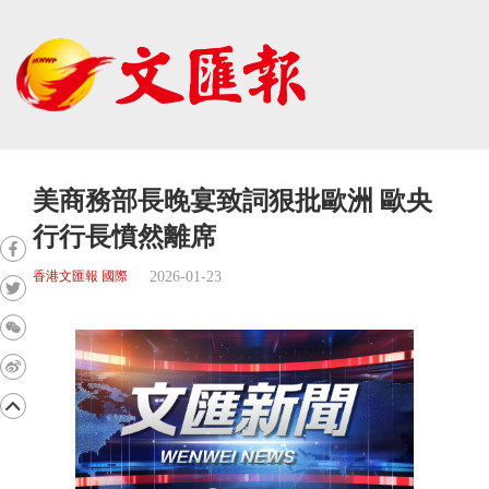
美商務部長晚宴致詞狠批歐洲 歐央
行行長憤然離席
2026-01-23
香港文匯報 國際