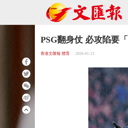
PSG翻身仗 必攻陷要
香港文匯報 體育
2026-01-23