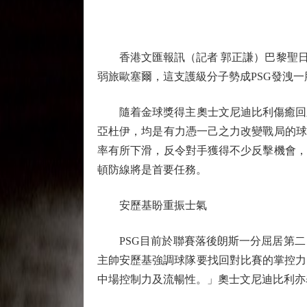
香港文匯報訊（記者 郭正謙）巴黎聖日耳
弱旅歐塞爾，這支護級分子勢成PSG發洩一肚悶
隨着金球獎得主奧士文尼迪比利傷癒回歸
亞杜伊，均是有力憑一己之力改變戰局的球
率有所下滑，反令對手獲得不少反擊機會，
頓防線將是首要任務。
安歷基盼重振士氣
PSG目前於聯賽落後朗斯一分屈居第二
主帥安歷基強調球隊要找回對比賽的掌控力
中場控制力及流暢性。」奧士文尼迪比利亦