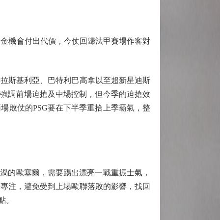
黃金機會付出代價，今仗回歸法甲賽場作客對
拉斯基利亞、巴特利巴高拿以至超新星迪斯
G強調前場迫搶及中場控制，但今季的迫搶效
場敗仗的PSG要在下半季重拾上季霸氣，整
渦的歐塞爾，需要踢出漂亮一戰重振士氣，
持專注，避免受到上場歐聯落敗的影響，找回
點。