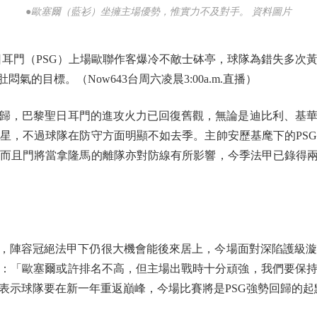
●歐塞爾（藍衫）坐擁主場優勢，惟實力不及對手。 資料圖片
門（PSG）上場歐聯作客爆冷不敵士砵亭，球隊為錯失多次
氣的目標。（Now643台周六凌晨3:00a.m.直播）
，巴黎聖日耳門的進攻火力已回復舊觀，無論是迪比利、基華
星，不過球隊在防守方面明顯不如去季。主帥安歷基麾下的PS
而且門將當拿隆馬的離隊亦對防線有所影響，今季法甲已錄得兩
，陣容冠絕法甲下仍很大機會能後來居上，今場面對深陷護級漩
：「歐塞爾或許排名不高，但主場出戰時十分頑強，我們要保
表示球隊要在新一年重返巔峰，今場比賽將是PSG強勢回歸的起