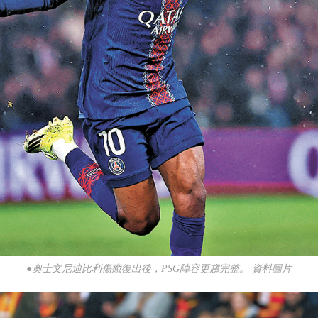
●奧士文尼迪比利傷癒復出後，PSG陣容更趨完整。 資料圖片