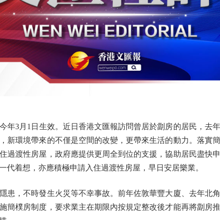
年3月1日生效。近日香港文匯報訪問曾居於劏房的居民，去年
，新環境帶來的不僅是空間的改變，更帶來生活的動力。落實
住過渡性房屋，政府應提供更周全到位的支援，協助居民盡快
一代着想，亦應積極申請入住過渡性房屋，早日安居樂業。
患，不時發生火災等不幸事故。前年佐敦華豐大廈、去年北角
施簡樸房制度，要求業主在期限內按規定整改後才能再將劏房