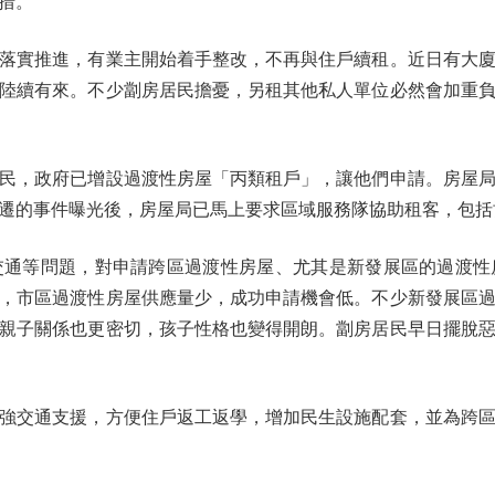
措。
實推進，有業主開始着手整改，不再與住戶續租。近日有大廈
陸續有來。不少劏房居民擔憂，另租其他私人單位必然會加重
，政府已增設過渡性房屋「丙類租戶」，讓他們申請。房屋局
遷的事件曝光後，房屋局已馬上要求區域服務隊協助租客，包括
等問題，對申請跨區過渡性房屋、尤其是新發展區的過渡性
，市區過渡性房屋供應量少，成功申請機會低。不少新發展區
親子關係也更密切，孩子性格也變得開朗。劏房居民早日擺脫
交通支援，方便住戶返工返學，增加民生設施配套，並為跨區