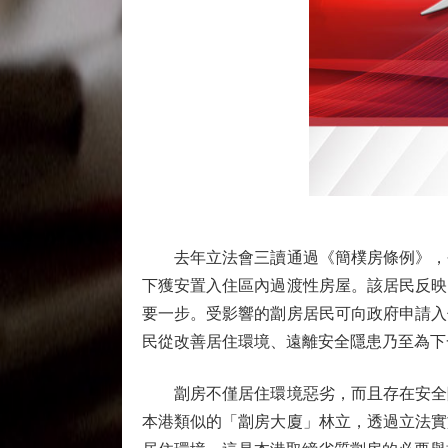
去年立法會三讀通過《簡樸房條例》，今
下獲安置入住區內過渡性房屋。該居民反映
要一步。受影響的劏房居民可向政府申請入
民從改善居住環境、遠離安全隱患乃至為下
劏房不僅居住環境惡劣，而且存在安全隱
本港類似的「劏房大廈」林立，透過立法實