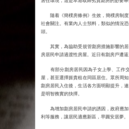
居住環境，這是本港取締劣質劏房的必要舉
隨着《簡樸房條例》生效，簡樸房制度落
社會關注。有業內人士預料，類似的情況恐
頭。
其實，為協助受規管劏房措施影響的居民
房居民申請過渡性房屋。近日有劏房戶遭逼
有部分劏房居民因為子女上學、工作交通
屋，甚至選擇捱貴租在同區居住。眾所周知
劏房居民入住後，生活各方面明顯提升，連
是明智務實的抉擇。
為增加劏房居民申請的誘因，政府應加強
利等服務，讓居民適應新區，早圓安居夢。