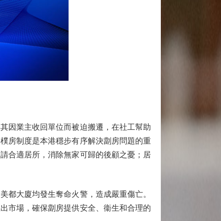
其因業主收回單位而被迫搬遷，在社工幫助
簡樸房制度是本港穩步有序解決劏房問題的重
申請合適居所，消除無家可歸的後顧之憂；居
美都大廈均發生奪命火警，造成嚴重傷亡。
推出市場，確保劏房提供安全、衞生和合理的