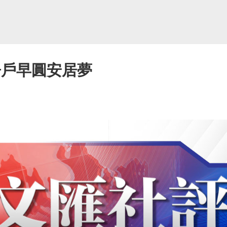
房戶早圓安居夢