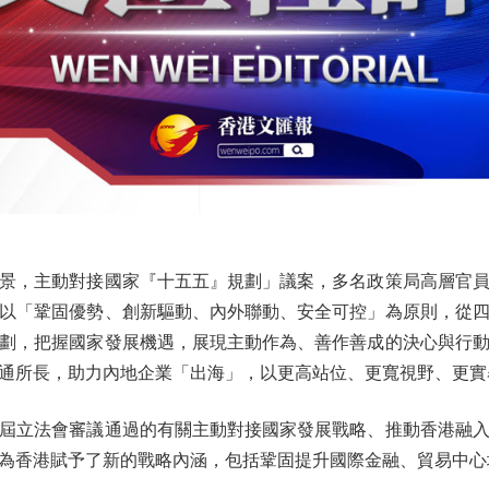
，主動對接國家『十五五』規劃」議案，多名政策局高層官員
以「鞏固優勢、創新驅動、內外聯動、安全可控」為原則，從
劃，把握國家發展機遇，展現主動作為、善作善成的決心與行
通所長，助力內地企業「出海」，以更高站位、更寬視野、更實
立法會審議通過的有關主動對接國家發展戰略、推動香港融入
為香港賦予了新的戰略內涵，包括鞏固提升國際金融、貿易中心