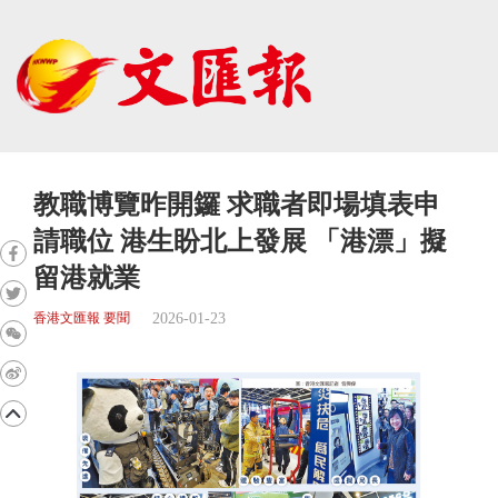
教職博覽昨開鑼 求職者即場填表申
請職位 港生盼北上發展 「港漂」擬
留港就業
2026-01-23
香港文匯報 要聞