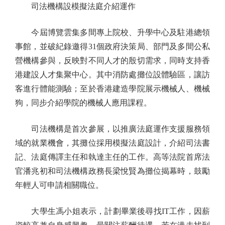
司法機構設模擬法庭介紹運作
今屆博覽雲集多間專上院校、升學中心及駐港總領
事館，並破紀錄邀得31個政府決策局、部門及多間公私
營機構參與，反映對不同人才的殷切需求，同時支持香
港建設人才集聚中心。其中消防處攤位設體驗區，讓訪
客進行體能測驗；至於香港建造學院展示機械人、機械
狗，同步介紹學院的機械人應用課程。
司法機構是首次參展，以推廣法庭運作支援服務領
域的就業機會，其攤位採用模擬法庭設計，介紹司法書
記、法庭傳譯主任和執達主任的工作。高等法院首席法
官潘兆初和司法機構政務長梁悅賢為攤位揭幕時，鼓勵
年輕人可申請相關職位。
大學生馮小姐表示，計劃畢業後尋找IT工作，因薪