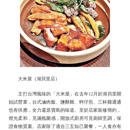
大米屋（湖貝里店）
主打台灣風味的「大米屋」在去年12月於湖貝里開
始試營業，台式滷肉飯、鹽酥雞、蚵仔煎、三杯雞通通
也有供應，全力還原寶島的味道。至於店家裝修簡約，
燈光柔和，充滿氛圍感，開放式廚房可見廚師烹調，保
證食物質素。店家除了適合三五知己聚餐，一人食亦有