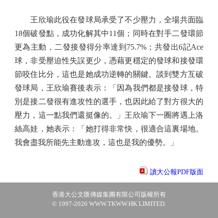
王欣瑜此役在發球局承受了不少壓力，全場共面臨
18個破發點，成功化解其中11個；同時在對手二發環節
更為主動，二發接發得分率達到75.7%；共發出6記Ace
球，非受壓迫性失誤更少，憑藉更穩定的發球和接發環
節咬住比分，這也是她成功逆轉的關鍵。談到雙方互破
發球局，王欣瑜賽後表示：「因為我們都是接發球，特
別是接二發很有進攻性的選手，也因此給了對方很大的
壓力，這一點我們還挺像的。」王欣瑜下一圈將遇上洛
絲高娃，她表示：「她打得非常快，很適合這裏場地。
我會盡我所能先主動進攻，這也是我的優勢。」
讀大公報PDF版面
香港大公文匯傳媒集團有限公司版權所有
© 1997-2026 WWW.TKWW.HK LIMITED.