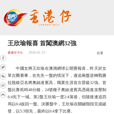
王欣瑜報喜 首闖澳網32強
2026-01-23
香港仔 P14
分享
中國女將王欣瑜在澳洲網球公開賽報喜，昨天於女
單次圈賽事，在先失一盤的情況下，連追兩盤逆轉戰勝
拉脫維亞名將奧絲達賓高，職業生涯首次晉級32強。首
盤比賽耗時48分鐘，24號種子奧絲達賓高憑藉進攻壓制
6:4先下一城。第2盤王欣瑜一度2:4落後，但隨後連追四
局以6:4扳回一盤。決勝盤中，王欣瑜在關鍵階段完成破
發，以5:3領先，最終以6:4拿下比賽。