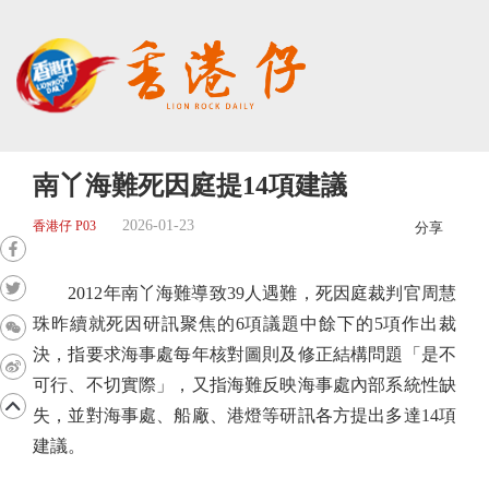
南丫海難死因庭提14項建議
2026-01-23
香港仔 P03
分享
2012年南丫海難導致39人遇難，死因庭裁判官周慧
珠昨續就死因研訊聚焦的6項議題中餘下的5項作出裁
決，指要求海事處每年核對圖則及修正結構問題「是不
可行、不切實際」，又指海難反映海事處內部系統性缺
失，並對海事處、船廠、港燈等研訊各方提出多達14項
建議。