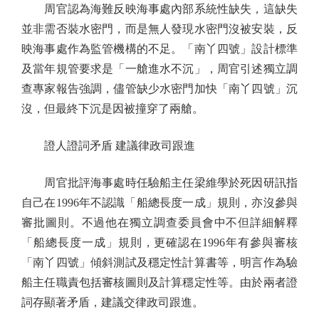
周官認為海難反映海事處內部系統性缺失，這缺失
並非需否裝水密門，而是無人發現水密門沒被安裝，反
映海事處作為監管機構的不足。「南丫四號」設計標準
及當年規管要求是「一艙進水不沉」，周官引述獨立調
查專家報告強調，儘管缺少水密門加快「南丫四號」沉
沒，但最終下沉是因被撞穿了兩艙。
證人證詞矛盾 建議律政司跟進
周官批評海事處時任驗船主任梁維學於死因研訊指
自己在1996年不認識「船總長度一成」規則，亦沒參與
審批圖則。不過他在獨立調查委員會中不但詳細解釋
「船總長度一成」規則，更確認在1996年有參與審核
「南丫四號」傾斜測試及穩定性計算書等，明言作為驗
船主任職責包括審核圖則及計算穩定性等。由於兩者證
詞存顯著矛盾，建議交律政司跟進。