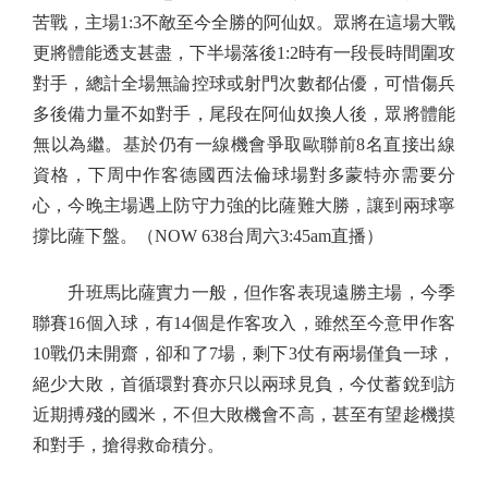
苦戰，主場1:3不敵至今全勝的阿仙奴。眾將在這場大戰
更將體能透支甚盡，下半場落後1:2時有一段長時間圍攻
對手，總計全場無論控球或射門次數都佔優，可惜傷兵
多後備力量不如對手，尾段在阿仙奴換人後，眾將體能
無以為繼。基於仍有一線機會爭取歐聯前8名直接出線
資格，下周中作客德國西法倫球場對多蒙特亦需要分
心，今晚主場遇上防守力強的比薩難大勝，讓到兩球寧
撐比薩下盤。（NOW 638台周六3:45am直播）
升班馬比薩實力一般，但作客表現遠勝主場，今季
聯賽16個入球，有14個是作客攻入，雖然至今意甲作客
10戰仍未開齋，卻和了7場，剩下3仗有兩場僅負一球，
絕少大敗，首循環對賽亦只以兩球見負，今仗蓄銳到訪
近期搏殘的國米，不但大敗機會不高，甚至有望趁機摸
和對手，搶得救命積分。