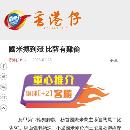
國米搏到殘 比薩有雞偷
2026-01-23
香港仔 P13
分享
意甲第22輪獨腳戲，榜首國際米蘭主場迎戰尾二比
薩SC。牌面強弱懸殊，不過國米剛於周三凌晨歐聯經歷