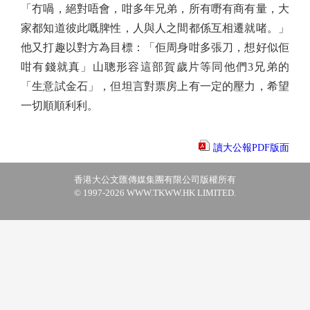
「冇喎，絕對唔會，咁多年兄弟，所有嘢有商有量，大
家都知道彼此嘅脾性，人與人之間都係互相遷就啫。」
他又打趣以對方為目標：「佢周身咁多張刀，想好似佢
咁有錢就真」山聰形容這部賀歲片等同他們3兄弟的
「生意試金石」，但坦言對票房上有一定的壓力，希望
一切順順利利。
讀大公報PDF版面
香港大公文匯傳媒集團有限公司版權所有
© 1997-2026 WWW.TKWW.HK LIMITED.