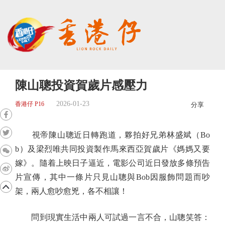
陳山聰投資賀歲片感壓力
2026-01-23
香港仔 P16
分享
視帝陳山聰近日轉跑道，夥拍好兄弟林盛斌（Bo
b）及梁烈唯共同投資製作馬來西亞賀歲片《媽媽又要
嫁》。隨着上映日子逼近，電影公司近日發放多條預告
片宣傳，其中一條片只見山聰與Bob因服飾問題而吵
架，兩人愈吵愈兇，各不相讓！
問到現實生活中兩人可試過一言不合，山聰笑答：