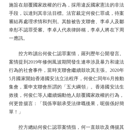
施旨在顛覆國家政權的行為，採用違反國家憲法的非法
手段，以達到其非法目標。法官裁定何俊仁罪成，待案
審結再處理求情和判刑。其餘被告支聯會、李卓人及鄒
幸彤不認罪受審。李卓人代表律師稱，李卓人將在下周
一應訊。
控方昨讀出何俊仁認罪案情，羅列歷年公開發言。
案情提到2019年修例風波期間發生連串涉及暴力和違法
行為的社會事件，當時支聯會繼續鼓吹其主張。2020年
5月國家開始香港國安法立法程序，何俊仁同年6月推動
集會，重申支聯會所謂的「五大綱領」。香港國安法生
效後，何俊仁等人繼續煽動他人顛覆國家政權的行為，
何更曾揚言：「我係寧願承受法律嘅後果，呢個係好簡
單！」
控方總結何俊仁認罪案情指，何一直鼓吹及傳揚其