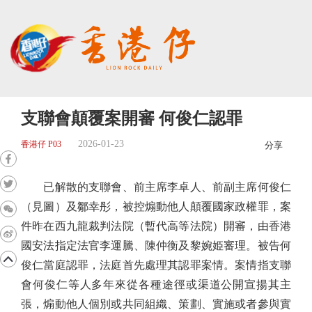
支聯會顛覆案開審 何俊仁認罪
2026-01-23
香港仔 P03
分享
已解散的支聯會、前主席李卓人、前副主席何俊仁
（見圖）及鄒幸彤，被控煽動他人顛覆國家政權罪，案
件昨在西九龍裁判法院（暫代高等法院）開審，由香港
國安法指定法官李運騰、陳仲衡及黎婉姫審理。被告何
俊仁當庭認罪，法庭首先處理其認罪案情。案情指支聯
會何俊仁等人多年來從各種途徑或渠道公開宣揚其主
張，煽動他人個別或共同組織、策劃、實施或者參與實