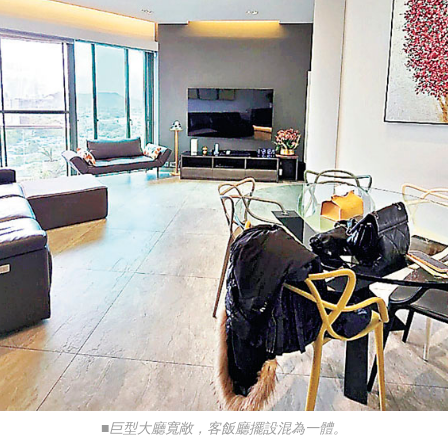
■巨型大廳寬敞，客飯廳擺設混為一體。