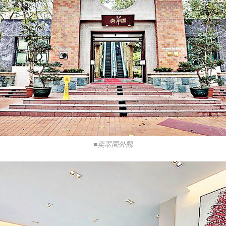
■奕翠園外觀