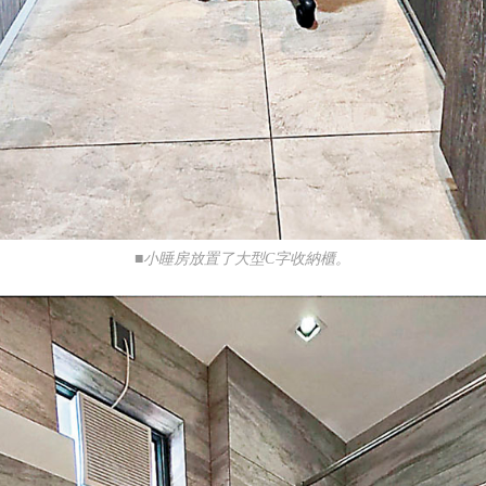
■小睡房放置了大型C字收納櫃。